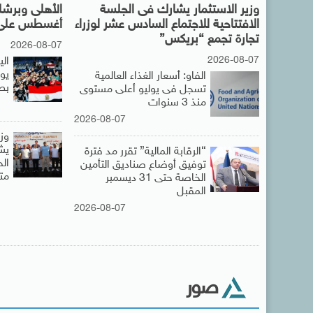
وزير الاستثمار يشارك فى الجلسة
الافتتاحية للاجتماع السادس عشر لوزراء
أغسطس على 
تجارة تجمع “بريكس”
2026-08-07
2026-08-07
ال
يو
الفاو: أسعار الغذاء العالمية
بطو
تسجل فى يوليو أعلى مستوى
منذ 3 سنوات
2026-08-07
وز
يش
“الرقابة المالية” تقرر مد فترة
توفيق أوضاع صناديق التأمين
مت
الخاصة حتى 31 ديسمبر
المقبل
2026-08-07
صور