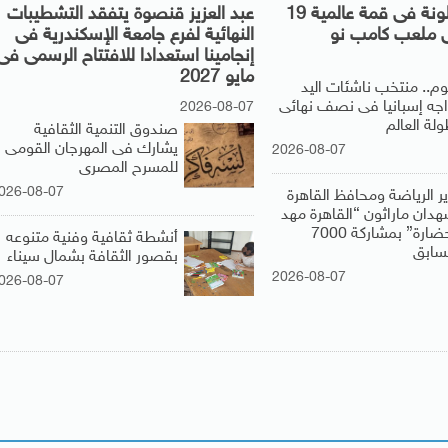
الأهلى وبرشلونة فى قمة عالمية 19
عبد العزيز قنصوة يتفقد التشطيبات
ملعب كامب نو
النهائية لفرع جامعة الإسكندرية فى
إنجامينا استعدادا للافتتاح الرسمى فى
مايو 2027
يوم.. منتخب ناشئات اليد
اجه إسبانيا فى نصف نهائى
2026-08-07
لة العالم
صندوق التنمية الثقافية
يشارك فى المهرجان القومى
2026-08-07
للمسرح المصرى
026-08-07
ير الرياضة ومحافظ القاهرة
هدان ماراثون “القاهرة مهد
الحضارة” بمشاركة 7000
أنشطة ثقافية وفنية متنوعه
سابق
بقصور الثقافة بشمال سيناء
2026-08-07
026-08-07