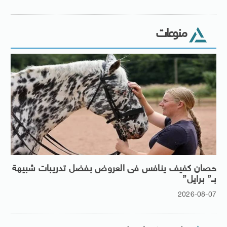
منوعات
حصان كفيف ينافس فى العروض بفضل تدريبات شبيهة
بـ” برايل”
2026-08-07