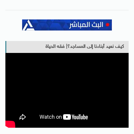
كيف نعيد أبناءنا إلى المساجد؟| فقه الحياة