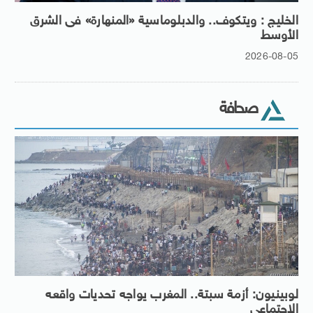
الخليج : ويتكوف.. والدبلوماسية «المنهارة» فى الشرق
الأوسط
2026-08-05
صحافة
لوبينيون: أزمة سبتة.. المغرب يواجه تحديات واقعه
الاجتماعى