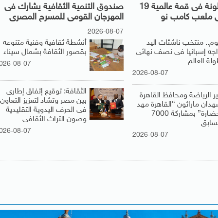
الأهلى وبرشلونة فى قمة عالمية 19
صندوق التنمية الثقافية يشارك فى
ملعب كامب نو
المهرجان القومى للمسرح المصرى
2026-08-07
يوم.. منتخب ناشئات اليد
أنشطة ثقافية وفنية متنوعه
اجه إسبانيا فى نصف نهائى
بقصور الثقافة بشمال سيناء
لة العالم
026-08-07
2026-08-07
الثقافة: توقيع إتفاق إطارى
ير الرياضة ومحافظ القاهرة
بين مصر وتشاد لتعزيز التعاون
هدان ماراثون “القاهرة مهد
فى الحرف اليدوية التقليدية
الحضارة” بمشاركة 7000
وصون التراث الثقافى
سابق
026-08-07
2026-08-07