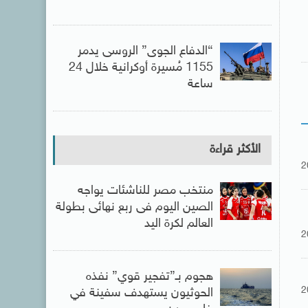
“الدفاع الجوى” الروسى يدمر
1155 مُسيرة أوكرانية خلال 24
ساعة
الأكثر قراءة
2
منتخب مصر للناشئات يواجه
الصين اليوم فى ربع نهائى بطولة
العالم لكرة اليد
2
هجوم بـ”تفجير قوي” نفذه
2
الحوثيون يستهدف سفينة في