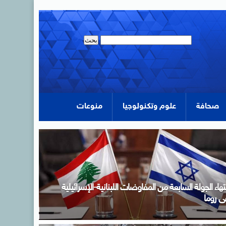
صحافة
علوم وتكنولوجيا
منوعات
دبولى خلال اجتماع الحكومة: لدينا مخزون سلعى يكفي
تلبية احتياجات الاستهلاك المحلي لفترات آمنة تصل فى
عض السلع إلى عام كامل