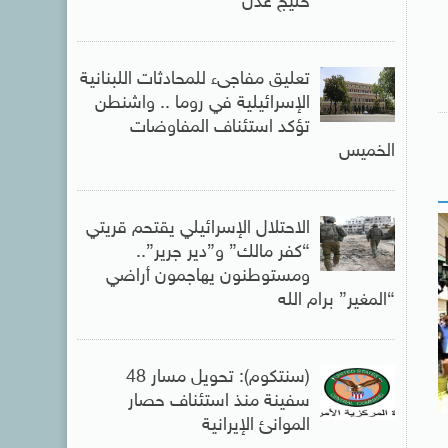
خليج عدن
تعليق مفاجىء للمحادثات اللبنانية
الإسرائيلية في روما .. واشنطن
تؤكد استئناف المفاوضات
الخميس
الاحتلال الإسرائيلي يقتحم قريتي
“كفر مالك” و”دير جرير”..
ومستوطنون يهاجمون أراضي
“المغير” برام الله
(سنتكوم): تحويل مسار 48
سفينة منذ استئناف حصار
الموانئ الإيرانية