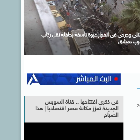
صر ودول عربية وإسلامية يدينون الانتهاكات الإسرائيلية
لمتواصلة فى قطاع غزة
فى ذكرى افتتاحها .. قناة السويس
2
الجديدة تعزز مكانة مصر اقتصاديا | هذا
الصباح