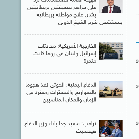
الهيئة العامة للاستعلامات ترد
على مزاعم صحيفتين بريطانيتين
بشأن علاج مواطنة بريطانية
بمستشفى شرم الشيخ الدولى
الخارجية الأمريكية: محادثات
إسرائيل ولبنان فى روما كانت
مثمرة
2
الدفاع اليمنية: الحوثى نفذ هجوما
2
بالصواريخ والمسيّرات وسنرد فى
الزمان والمكان المناسبين
ترامب: سعيد جدا بأداء وزير الدفاع
2
هيجسيث