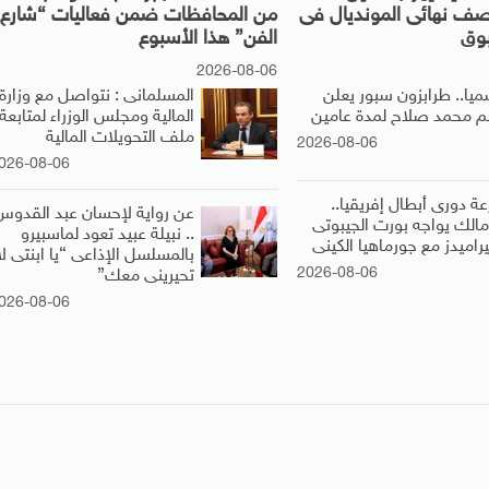
صف نهائى المونديال فى
من المحافظات ضمن فعاليات “شارع
بوق
الفن” هذا الأسبوع
2026-08-06
ميا.. طرابزون سبور يعلن
المسلمانى : نتواصل مع وزارة
 محمد صلاح لمدة عامين
المالية ومجلس الوزراء لمتابعة
ملف التحويلات المالية
2026-08-06
026-08-06
عة دورى أبطال إفريقيا..
عن رواية لإحسان عبد القدوس
زمالك يواجه بورت الجيبوتى
.. نبيلة عبيد تعود لماسبيرو
راميدز مع جورماهيا الكينى
بالمسلسل الإذاعى “يا ابنتى لا
2026-08-06
تحيرينى معك”
026-08-06