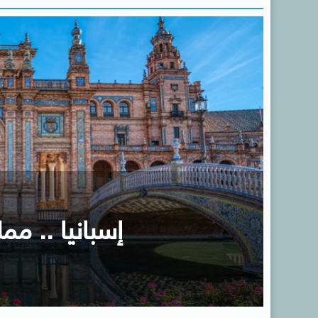
إسبانيا .. ممل