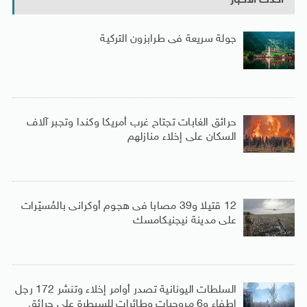
أحدث الأخبار
جولة سريعة فى طرابزون التركية
حرائق الغابات تجتاح غرب أمريكا وكندا وتجبر آلاف
السكان على إخلاء منازلهم
12 قتيلا و39 مصابا فى هجوم أوكرانى بالمُسيّرات
على مدينة نيجنيكامسك
السلطات اليونانية تصدر أوامر إخلاء وتنشر 172 رجل
إطفاء و6 مروحيات وطائرات للسيطرة على حرائق