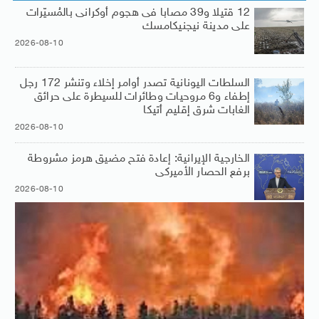
12 قتيلا و39 مصابا فى هجوم أوكرانى بالمُسيّرات
على مدينة نيجنيكامسك
2026-08-10
السلطات اليونانية تصدر أوامر إخلاء وتنشر 172 رجل
إطفاء و6 مروحيات وطائرات للسيطرة على حرائق
الغابات شرق إقليم أتيكا
2026-08-10
الخارجية الإيرانية: إعادة فتح مضيق هرمز مشروطة
برفع الحصار الأميركى
2026-08-10