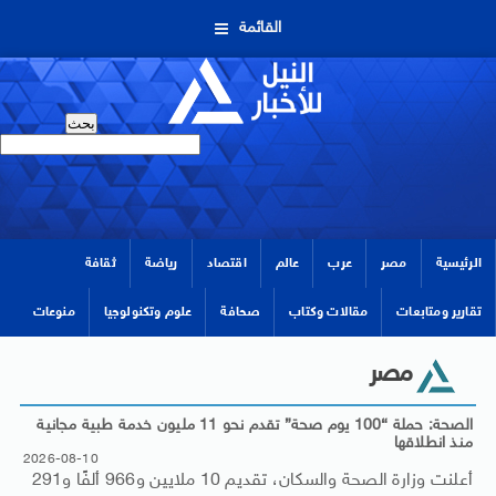
القائمة
الرئيسية
مصر
عرب
عالم
اقتصاد
رياضة
ثقافة
تقارير ومتابعات
مقالات وكتاب
صحافة
علوم وتكنولوجيا
منوعات
مصر
الصحة: حملة “100 يوم صحة” تقدم نحو 11 مليون خدمة طبية مجانية
منذ انطلاقها
2026-08-10
أعلنت وزارة الصحة والسكان، تقديم 10 ملايين و966 ألفًا و291