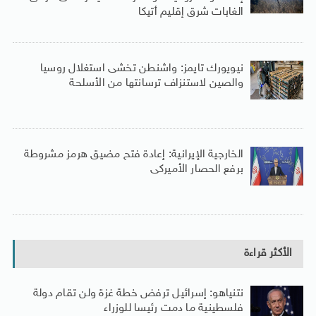
الغابات شرق إقليم أتيكا
نيويورك تايمز: واشنطن تخشى استغلال روسيا
والصين لاستنزاف ترسانتها من الأسلحة
الخارجية الإيرانية: إعادة فتح مضيق هرمز مشروطة
برفع الحصار الأميركى
الأكثر قراءة
نتنياهو: إسرائيل ترفض خطة غزة ولن تقام دولة
فلسطينية ما دمت رئيسا للوزراء