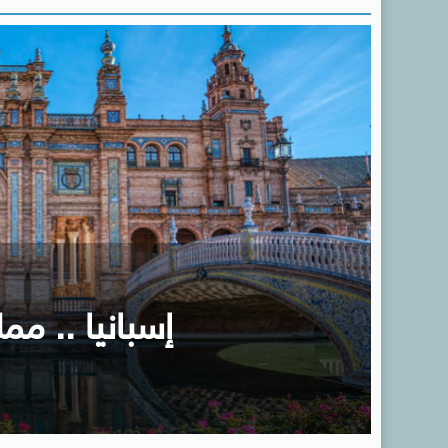
إسبانيا .. ممل