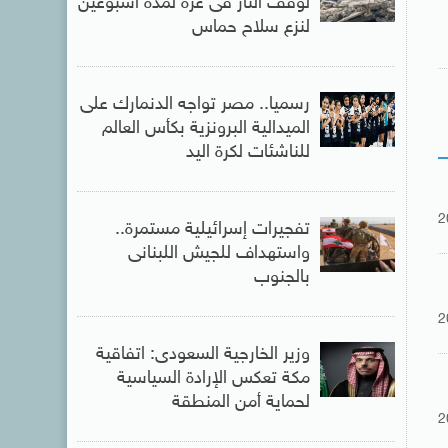
لوقف النار فى غزة لمدة أسبوعين
لنزع سلاح حماس
رسميا.. مصر تواجه الدنمارك على
الميدالية البرونزية بكأس العالم
للناشئات لكرة اليد
2
تفجيرات إسرائيلية مستمرة..
واستهداف للجيش اللبنانى
بالجنوب
2
وزير الخارجية السعودى: اتفاقية
مكة تعكس الإرادة السياسية
لحماية أمن المنطقة
2