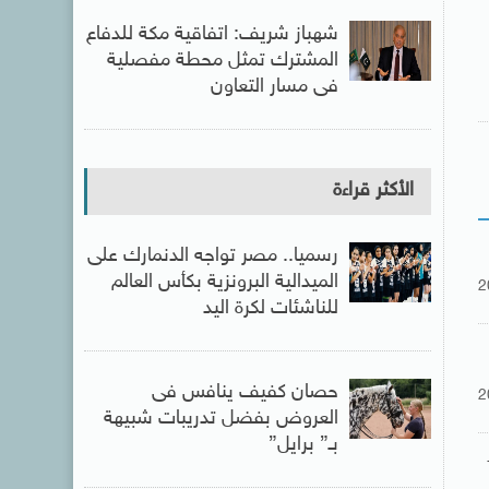
شهباز شريف: اتفاقية مكة للدفاع
المشترك تمثل محطة مفصلية
فى مسار التعاون
الأكثر قراءة
رسميا.. مصر تواجه الدنمارك على
الميدالية البرونزية بكأس العالم
2
للناشئات لكرة اليد
حصان كفيف ينافس فى
2
العروض بفضل تدريبات شبيهة
بـ” برايل”