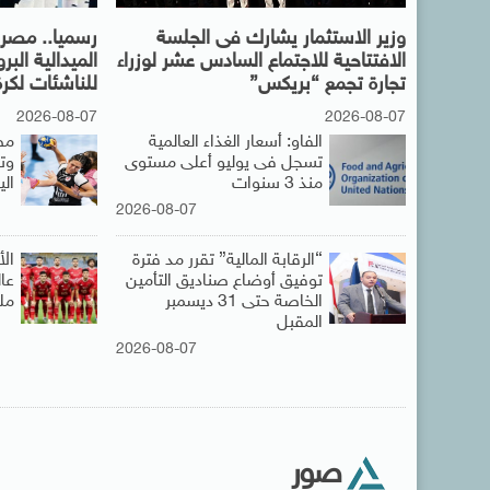
وزير الاستثمار يشارك فى الجلسة
رسميا.. مصر 
الافتتاحية للاجتماع السادس عشر لوزراء
الميدالية البر
تجارة تجمع “بريكس”
للناشئات لكرة
2026-08-07
2026-08-07
الفاو: أسعار الغذاء العالمية
تسجل فى يوليو أعلى مستوى
وت
منذ 3 سنوات
ال
2026-08-07
“الرقابة المالية” تقرر مد فترة
ال
توفيق أوضاع صناديق التأمين
الخاصة حتى 31 ديسمبر
مل
المقبل
2026-08-07
صور