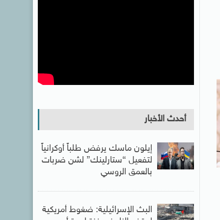
أحدث الأخبار
إيلون ماسك يرفض طلباً أوكرانياً
لتفعيل “ستارلينك” لشن ضربات
بالعمق الروسي
البث الإسرائيلية: ضغوط أمريكية