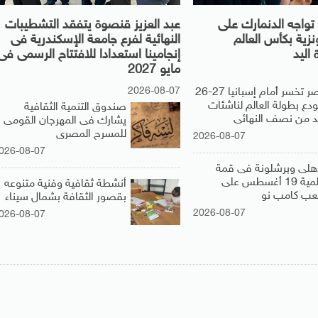
تواجه الدنمارك على
عبد العزيز قنصوة يتفقد التشطيبات
ونزية بكأس العالم
النهائية لفرع جامعة الإسكندرية فى
 اليد
إنجامينا استعدادا للافتتاح الرسمى فى
مايو 2027
2026-08-07
مصر تخسر أمام إسبانيا 27-26
ودع بطولة العالم لناشئات
صندوق التنمية الثقافية
يد من نصف النهائى
يشارك فى المهرجان القومى
للمسرح المصرى
2026-08-07
026-08-07
أهلى وبرشلونة فى قمة
عالمية 19 أغسطس على
أنشطة ثقافية وفنية متنوعه
عب كامب نو
بقصور الثقافة بشمال سيناء
2026-08-07
026-08-07