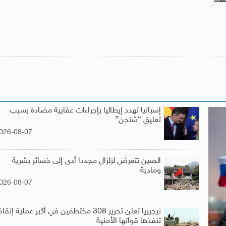
إسبانيا تهدد إيطاليا بإجراءات عقابية مضادة بسبب
تعليق “شنجن”
026-08-07
الصين تتعرض لزلزال مجددا أدى إلى خسائر بشرية
ومادية
026-08-07
نيجيريا تعلن تحرير 308 مختطفين في أكبر عملية إنقاذ
تنفذها قواتها الأمنية