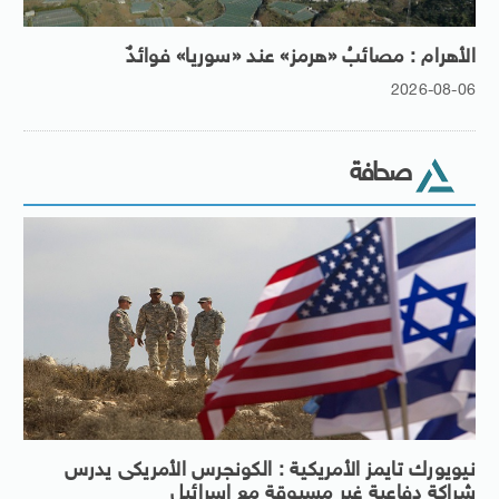
الأهرام : مصائبُ «هرمز» عند «سوريا» فوائدٌ
2026-08-06
صحافة
نيويورك تايمز الأمريكية : الكونجرس الأمريكى يدرس
شراكة دفاعية غير مسبوقة مع إسرائيل