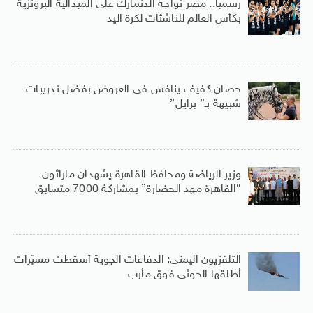
رسميا.. مصر تواجه الدنمارك على الميدالية البرونزية
بكأس العالم للناشئات لكرة اليد
حصان كفيف ينافس فى العروض بفضل تدريبات
شبيهة بـ” برايل”
وزير الرياضة ومحافظ القاهرة يشهدان ماراثون
“القاهرة مهد الحضارة” بمشاركة 7000 متسابق
التلفزيون اليمنى: الدفاعات الجوية أسقطت مسيّرات
أطلقها الحوثى فوق مأرب