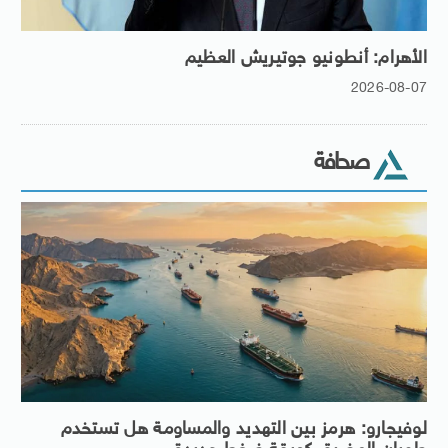
الأهرام: أنطونيو جوتيريش العظيم
2026-08-07
صحافة
لوفيجارو: هرمز بين التهديد والمساومة هل تستخدم