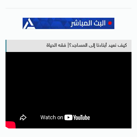
كيف نعيد أبناءنا إلى المساجد؟| فقه الحياة