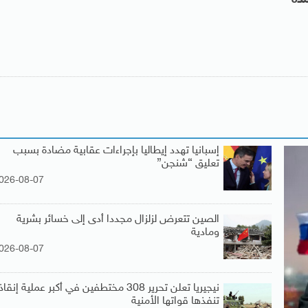
إسبانيا تهدد إيطاليا بإجراءات عقابية مضادة بسبب
تعليق “شنجن”
026-08-07
الصين تتعرض لزلزال مجددا أدى إلى خسائر بشرية
ومادية
026-08-07
نيجيريا تعلن تحرير 308 مختطفين في أكبر عملية إنقاذ
تنفذها قواتها الأمنية