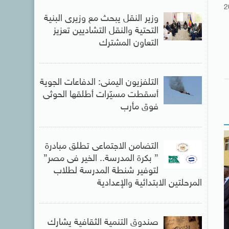
2
وزير النقل يبحث مع وزيرى البنية
التحتية والنقل التشاديين تعزيز
التعاون المشترك
التلفزيون اليمنى: الدفاعات الجوية
أسقطت مسيّرات أطلقها الحوثى
فوق مأرب
التضامن الاجتماعى تطلق مبادرة
” بكرة المدرسة.. الخير فى مصر”
لتوفير شنطة المدرسة لطلاب
المرحلتين الابتدائية والإعدادية
صندوق التنمية الثقافية يشارك