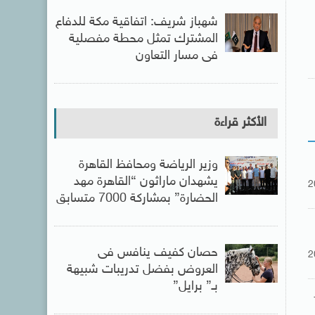
شهباز شريف: اتفاقية مكة للدفاع
المشترك تمثل محطة مفصلية
فى مسار التعاون
الأكثر قراءة
وزير الرياضة ومحافظ القاهرة
يشهدان ماراثون “القاهرة مهد
2
الحضارة” بمشاركة 7000 متسابق
حصان كفيف ينافس فى
2
العروض بفضل تدريبات شبيهة
بـ” برايل”