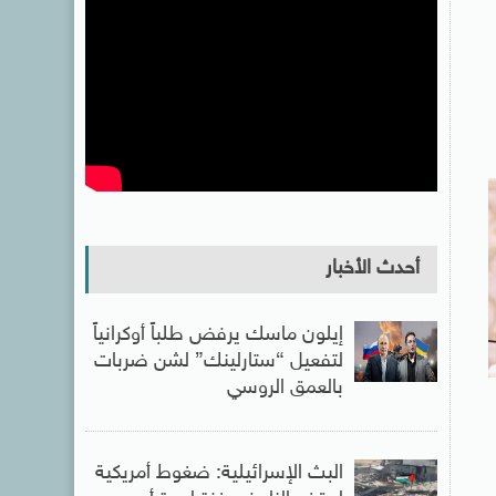
أحدث الأخبار
إيلون ماسك يرفض طلباً أوكرانياً
لتفعيل “ستارلينك” لشن ضربات
بالعمق الروسي
البث الإسرائيلية: ضغوط أمريكية