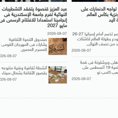
تواجه الدنمارك على
عبد العزيز قنصوة يتفقد التشطيبات
ونزية بكأس العالم
النهائية لفرع جامعة الإسكندرية فى
 اليد
إنجامينا استعدادا للافتتاح الرسمى فى
مايو 2027
2026-08-07
مصر تخسر أمام إسبانيا 27-26
ودع بطولة العالم لناشئات
صندوق التنمية الثقافية
يد من نصف النهائى
يشارك فى المهرجان القومى
للمسرح المصرى
2026-08-07
026-08-07
أهلى وبرشلونة فى قمة
عالمية 19 أغسطس على
أنشطة ثقافية وفنية متنوعه
عب كامب نو
بقصور الثقافة بشمال سيناء
2026-08-07
026-08-07