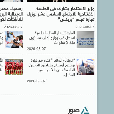
وزير الاستثمار يشارك فى الجلسة
رسميا.. مصر 
الافتتاحية للاجتماع السادس عشر لوزراء
الميدالية البر
تجارة تجمع “بريكس”
للناشئات لكرة
2026-08-07
2026-08-07
الفاو: أسعار الغذاء العالمية
تسجل فى يوليو أعلى مستوى
وت
منذ 3 سنوات
ال
2026-08-07
“الرقابة المالية” تقرر مد فترة
ال
توفيق أوضاع صناديق التأمين
الخاصة حتى 31 ديسمبر
مل
المقبل
2026-08-07
صور