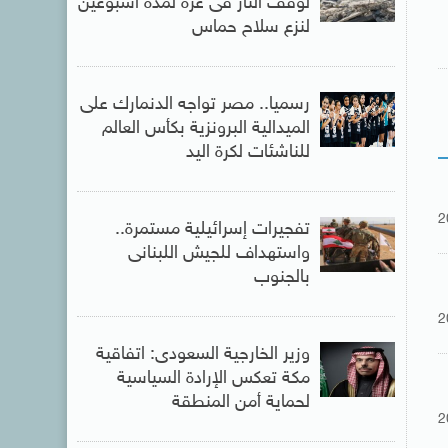
لوقف النار فى غزة لمدة أسبوعين
لنزع سلاح حماس
رسميا.. مصر تواجه الدنمارك على
الميدالية البرونزية بكأس العالم
للناشئات لكرة اليد
2
تفجيرات إسرائيلية مستمرة..
واستهداف للجيش اللبنانى
بالجنوب
2
وزير الخارجية السعودى: اتفاقية
مكة تعكس الإرادة السياسية
لحماية أمن المنطقة
2