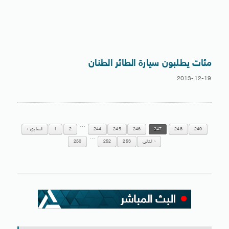
مئات يطلبون سيارة الطائر الطنان
2013-12-19
…
249
248
247
246
245
244
2
1
السابق
…
التالي
253
252
250