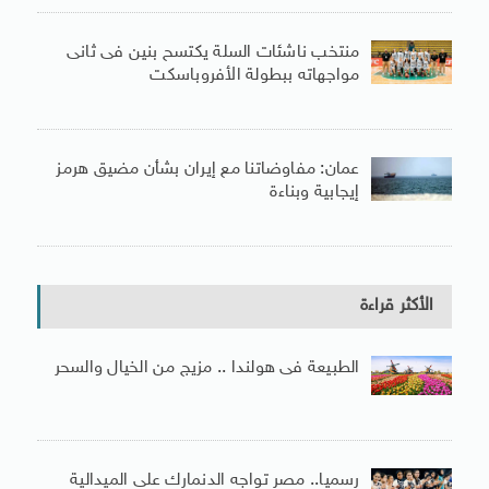
منتخب ناشئات السلة يكتسح بنين فى ثانى
مواجهاته ببطولة الأفروباسكت
عمان: مفاوضاتنا مع إيران بشأن مضيق هرمز
إيجابية وبناءة
الأكثر قراءة
الطبيعة فى هولندا .. مزيج من الخيال والسحر
رسميا.. مصر تواجه الدنمارك على الميدالية