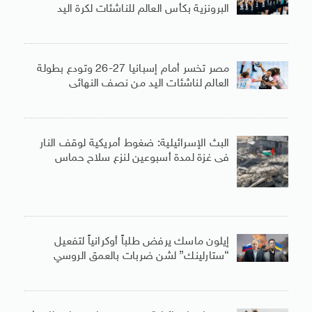
البرونزية بكأس العالم للناشئات لكرة اليد
مصر تخسر أمام إسبانيا 27-26 وتودع بطولة
العالم لناشئات اليد من نصف النهائى
البث الإسرائيلية: ضغوط أمريكية لوقف النار
فى غزة لمدة أسبوعين لنزع سلاح حماس
إيلون ماسك يرفض طلباً أوكرانياً لتفعيل
“ستارلينك” لشن ضربات بالعمق الروسي