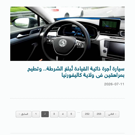
سيارة أجرة ذاتية القيادة تُبلغ الشرطة.. وتطيح
بمراهقين فى ولاية كاليفورنيا
2026-07-11
…
التالي
253
252
5
4
3
2
1
السابق