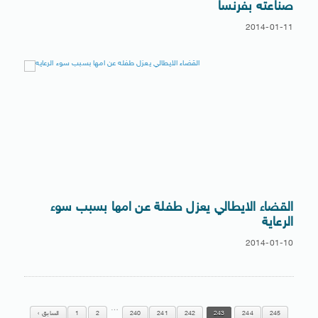
صناعته بفرنسا
2014-01-11
القضاء الايطالي يعزل طفلة عن امها بسبب سوء
الرعاية
2014-01-10
…
245
244
243
242
241
240
2
1
السابق