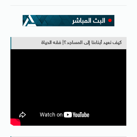
كيف نعيد أبناءنا إلى المساجد؟| فقه الحياة