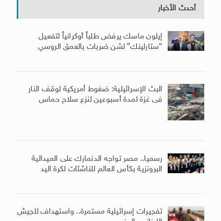
أحدث الأخبار
إيلون ماسك يرفض طلباً أوكرانياً لتفعيل
“ستارلينك” لشن ضربات بالعمق الروسي
البث الإسرائيلية: ضغوط أمريكية لوقف النار
فى غزة لمدة أسبوعين لنزع سلاح حماس
رسميا.. مصر تواجه الدنمارك على الميدالية
البرونزية بكأس العالم للناشئات لكرة اليد
تفجيرات إسرائيلية مستمرة.. واستهداف للجيش