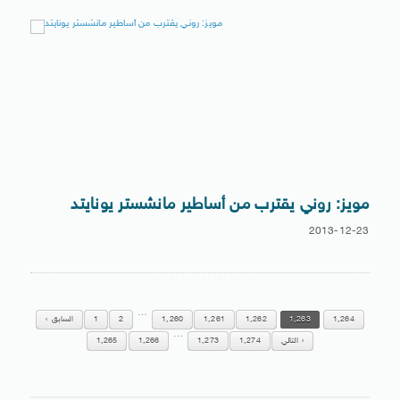
مويز: روني يقترب من أساطير مانشستر يونايتد
2013-12-23
…
1,264
1,263
1,262
1,261
1,260
2
1
السابق
…
التالي
1,274
1,273
1,266
1,265