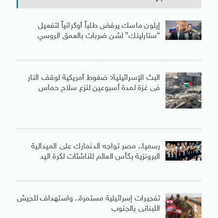
إيلون ماسك يرفض طلباً أوكرانياً لتفعيل
“ستارلينك” لشن ضربات بالعمق الروسي
البث الإسرائيلية: ضغوط أمريكية لوقف النار
فى غزة لمدة أسبوعين لنزع سلاح حماس
رسميا.. مصر تواجه الدنمارك على الميدالية
البرونزية بكأس العالم للناشئات لكرة اليد
تفجيرات إسرائيلية مستمرة.. واستهداف للجيش
اللبنانى بالجنوب