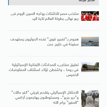
الأكثر قراءة
منتخب مصر للناشئات يواجه الصين اليوم فى
ربع نهائى بطولة العالم لكرة اليد
هجوم بـ”تفجير قوي” نفذه الحوثيون يستهدف
سفينة في خليج عدن
تعليق مفاجىء للمحادثات اللبنانية الإسرائيلية
في روما .. واشنطن تؤكد استئناف المفاوضات
الخميس
الاحتلال الإسرائيلي يقتحم قريتي “كفر مالك”
و”دير جرير”.. ومستوطنون يهاجمون أراضي
“المغير” برام الله