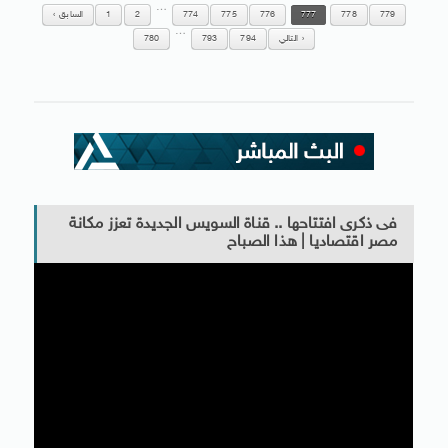
…
779
778
777
776
775
774
2
1
السابق
…
التالي
794
793
780
فى ذكرى افتتاحها .. قناة السويس الجديدة تعزز مكانة
مصر اقتصاديا | هذا الصباح