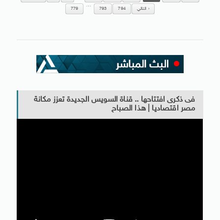
…
التالي
794
793
779
فى ذكرى افتتاحها .. قناة السويس الجديدة تعزز مكانة
مصر اقتصاديا | هذا الصباح