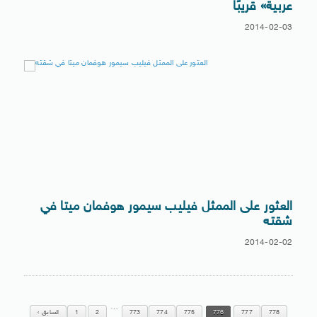
عربية» قريبًا
2014-02-03
العثور على الممثل فيليب سيمور هوفمان ميتا في
شقته
2014-02-02
…
778
777
776
775
774
773
2
1
السابق