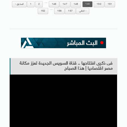
…
151
150
149
148
147
146
2
1
السابق
…
التالي
157
156
152
فى ذكرى افتتاحها .. قناة السويس الجديدة تعزز مكانة
مصر اقتصاديا | هذا الصباح