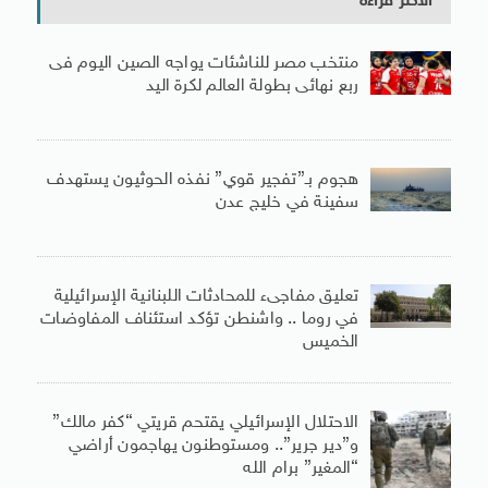
الأكثر قراءة
منتخب مصر للناشئات يواجه الصين اليوم فى
ربع نهائى بطولة العالم لكرة اليد
هجوم بـ”تفجير قوي” نفذه الحوثيون يستهدف
سفينة في خليج عدن
تعليق مفاجىء للمحادثات اللبنانية الإسرائيلية
في روما .. واشنطن تؤكد استئناف المفاوضات
الخميس
الاحتلال الإسرائيلي يقتحم قريتي “كفر مالك”
و”دير جرير”.. ومستوطنون يهاجمون أراضي
“المغير” برام الله