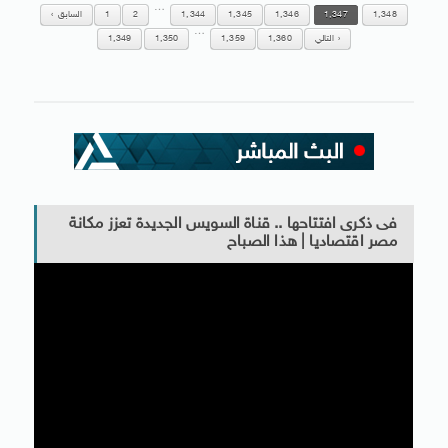
…
1,348
1,347
1,346
1,345
1,344
2
1
السابق
…
التالي
1,360
1,359
1,350
1,349
فى ذكرى افتتاحها .. قناة السويس الجديدة تعزز مكانة
مصر اقتصاديا | هذا الصباح