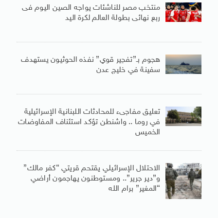
منتخب مصر للناشئات يواجه الصين اليوم فى
ربع نهائى بطولة العالم لكرة اليد
هجوم بـ”تفجير قوي” نفذه الحوثيون يستهدف
سفينة في خليج عدن
تعليق مفاجىء للمحادثات اللبنانية الإسرائيلية
في روما .. واشنطن تؤكد استئناف المفاوضات
الخميس
الاحتلال الإسرائيلي يقتحم قريتي “كفر مالك”
و”دير جرير”.. ومستوطنون يهاجمون أراضي
“المغير” برام الله