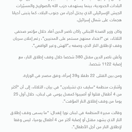
البلدات الحدودية، بينما يستهدف حزب الله بالصواريخ والمسيّرات
الجيش الإسرائيلي الذي يحتل أجزاء من جنوب البلاد، كما يتبنى أحيانا
هجمات على شمال إسرائيل.
وكان وزير الصحة اللبناني راكان ناصر الدين أفاد خلال مؤتمر صحفي
الثلاثاء، عن “اعتداء ممنهج مستمر على المدنيين”، رغم إعلان سريان
وقف لإطلاق النار الذي وصفه بـ”الهش وغير الواقعي”.
وأعلن ناصر الدين مقتل 380 شخصا خلال وقف إطلاق النار، مع
إصابة 1122 شخصا.
ومن بين القتلى 22 طفلا و39 إمرأة، وفق مصدر في الوزارة.
وأشارت منظمة “سايف ذي تشيلدرن” في بيان، الثلاثاء، إلى أن “أكثر
من 4 أطفال قتلوا أو أصيبوا كمعدل يومي في لبنان، خلال أول 25
يوما من وقف إطلاق النار المؤقت”.
وقالت مديرة المنظمة في لبنان نورا إنغدال: “ما يسمى وقف إطلاق
النار الذي يشهد مقتل أو إصابة أكثر من 4 أطفال يوميا، ليس وقفا
لإطلاق النار من أجل الأطفال”.