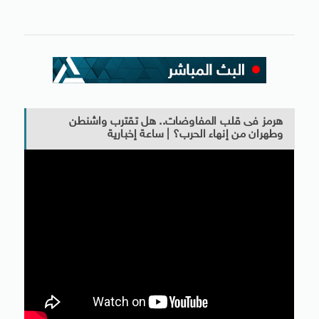
هرمز فى قلب المفاوضات.. هل تقترب واشنطن
وطهران من إنهاء الحرب؟ | ساعة إخبارية