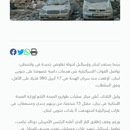
بينما يستعد لبنان وإسرائيل لجولة تفاوض جديدة في واشنطن،
تواصل القوات الاسرائيلية شن هجمات دامية خصوصا على جنوبي
لبنان، أوقعت منذ سريان الهدنة في 17 أبريل 380 قتيلا على الأقل،
وفق السلطات.
وليل الثلاثاء، أعلن مركز عمليات طوارئ الصحة التابع لوزارة الصحة
اللبنانية في بيان، مقتل 13 شخصا، من بينهم جندي ومسعفان، في
غارات إسرائيلية استهدفت 3 بلدات جنوبي لبنان.
ورغم وقف إطلاق النار الذي أعلنه الرئيس الأمريكي دونالد ترامب،
تواصل إسرائيل تنفيذ غارات وعمليات تفجير ونسف للمنازل في