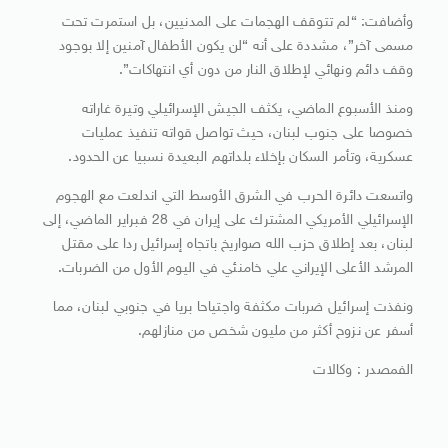
وأضافت: “لم تتوقف الهجمات على المدنيين، بل استمرت تحت
مسمى آخر”، مشددة على أنه “لن يكون الأطفال آمنين إلا بوجود
وقف دائم ونهائي لإطلاق النار من دون أي انتهاكات”.
ومنذ الأسبوع الماضي، يكثف الجيش الإسرائيلي وتيرة غاراته
خصوصا على جنوب لبنان، حيث تواصل قواته تنفيذ عمليات
عسكرية، وتأمر السكان بإخلاء بلداتهم البعيدة نسبيا عن الحدود.
واتسعت دائرة الحرب في الشرق الأوسط التي اندلعت مع الهجوم
الإسرائيلي الأمريكي المشترك على إيران في 28 فبراير الماضي، إلى
لبنان، بعد إطلاق حزب الله صواريخ باتجاه إسرائيل ردا على مقتل
المرشد الأعلى الإيراني علي خامنئي في اليوم الأول من الضربات.
ونفذت إسرائيل ضربات مكثفة واجتياحا بريا في جنوبي لبنان، مما
أسفر عن نزوح أكثر من مليون شخص من منازلهم.
الفمصدر : وكالات