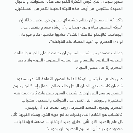
سمير سرحان الذي غرس الفكرة لتثمر بعد هذه السنوات, والأجيال
الجديدة ستغرس هي أيضا هذه النبتة الطيبة لتثمر في المستقبل.
وأكد أنه لن يسمح أن تظلم خشبة أي مسرح في مصر.. قائلا إن
“حركة المسرح حياة وحرية وعدل, وأن إنشاء مسرح يقضي على
الإرهاب.. فالإبداع خلاصته النقاء”, مشبها مناسبة ختام مهرجان
نوادي المسرح ب`”عيد الحصاد عند الفراعنة”.
وطالب عصفور من شباب المسرح أن يحافظوا على الحرية والطاقة
المبدعة الخلاقة, فالمسرح هو الساحة المفتوحة للحرية ولا يزدهر
المسرح إلا في عصور الحرية.
ومن جانبه, بدأ رئيس الهيئة العامة لقصور الثقافة الشاعر مسعود
شومان كلمته بنعي الفنان الراحل خالد صالح.. وقال إننا “اليوم نتوج
المعني ونرسم الفن لوحات شديدة العمق بمفارقات ثرية وبمواهبة
المتفجرة وعروضه التي تتمرد على القوالب والنمذجة, فشباب
المسرح يعيدون للجسد المسرحي روحه بعدما كاد أن يتيبس,
فالشباب هو القادم الذي يتحرك بدافع حرية الفن, وهذه التجرية تأتي
كل عام بالجديد لأنها تأتي بطرق جديدة وتقنيات مدهشة بإمكانيات
محدودة وندرك أن المسرح المصري لن يموت”.