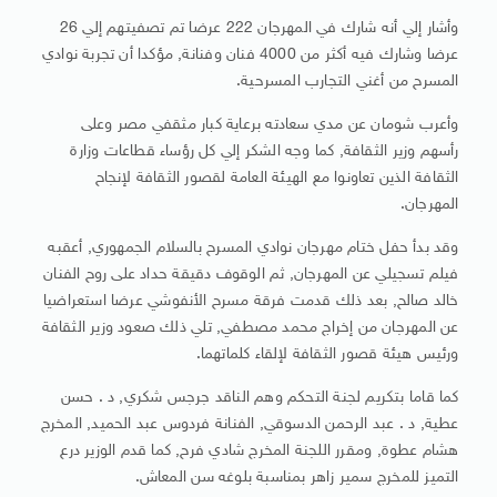
وأشار إلي أنه شارك في المهرجان 222 عرضا تم تصفيتهم إلي 26
عرضا وشارك فيه أكثر من 4000 فنان وفنانة, مؤكدا أن تجربة نوادي
المسرح من أغني التجارب المسرحية.
وأعرب شومان عن مدي سعادته برعاية كبار مثقفي مصر وعلى
رأسهم وزير الثقافة, كما وجه الشكر إلي كل رؤساء قطاعات وزارة
الثقافة الذين تعاونوا مع الهيئة العامة لقصور الثقافة لإنجاح
المهرجان.
وقد بدأ حفل ختام مهرجان نوادي المسرح بالسلام الجمهوري, أعقبه
فيلم تسجيلي عن المهرجان, ثم الوقوف دقيقة حداد على روح الفنان
خالد صالح, بعد ذلك قدمت فرقة مسرح الأنفوشي عرضا استعراضيا
عن المهرجان من إخراج محمد مصطفي, تلي ذلك صعود وزير الثقافة
ورئيس هيئة قصور الثقافة لإلقاء كلماتهما.
كما قاما بتكريم لجنة التحكم وهم الناقد جرجس شكري, د . حسن
عطية, د . عبد الرحمن الدسوقي, الفنانة فردوس عبد الحميد, المخرج
هشام عطوة, ومقرر اللجنة المخرج شادي فرح, كما قدم الوزير درع
التميز للمخرج سمير زاهر بمناسبة بلوغه سن المعاش.