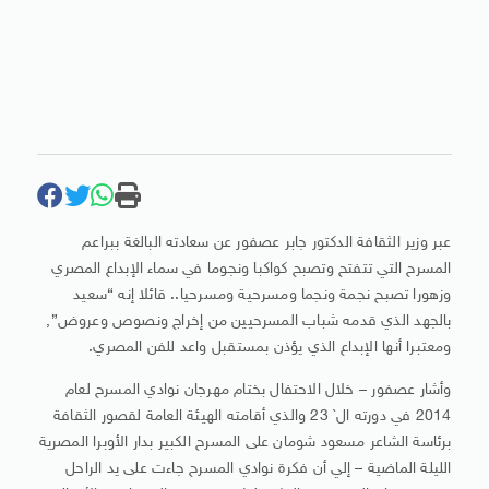
عبر وزير الثقافة الدكتور جابر عصفور عن سعادته البالغة ببراعم
المسرح التي تتفتح وتصبح كواكبا ونجوما في سماء الإبداع المصري
وزهورا تصبح نجمة ونجما ومسرحية ومسرحيا.. قائلا إنه “سعيد
بالجهد الذي قدمه شباب المسرحيين من إخراج ونصوص وعروض”,
ومعتبرا أنها الإبداع الذي يؤذن بمستقبل واعد للفن المصري.
وأشار عصفور – خلال الاحتفال بختام مهرجان نوادي المسرح لعام
2014 في دورته ال` 23 والذي أقامته الهيئة العامة لقصور الثقافة
برئاسة الشاعر مسعود شومان على المسرح الكبير بدار الأوبرا المصرية
الليلة الماضية – إلي أن فكرة نوادي المسرح جاءت على يد الراحل