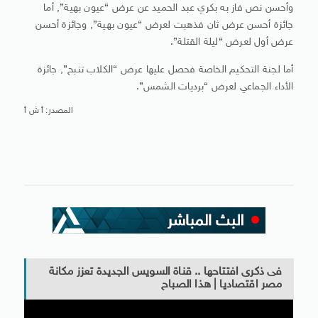
وأحسن نص فاز به بكري عبد الحميد عن عرض “عيون بهية”, أما
جائزة أحسن عرض ثان فذهبت لعرض “عيون بهية”, وجائزة أحسن
عرض أول لعرض “ليلة القتلة”.
أما لجنة التحكيم الخاصة فحصل عليها عرض “الكلاب تنبح”, جائزة
الأداء الجماعي لعرض “برديات الشمس”.
المصدر: أ ش أ
فى ذكرى افتتاحها .. قناة السويس الجديدة تعزز مكانة
مصر اقتصاديا | هذا الصباح