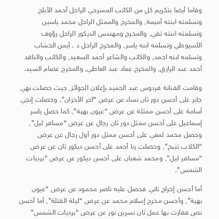
وقاما أيضا بتكريم كل من الكاتب المسرحي الراحل أحمد الأبلج
وتسلمته ابنته أميمة, والمخرج والممثل الراحل محمد ياسين
وتسلمته ابنته تقي, والمخرج ومهندس الديكور الراحل رؤوف
الأسيوطي وتسلمه ابنه ياسر, والمخرج الراحل د . أيمن الخشاب
وتسلمه ابنه احمد, والكاتب والشاعر أحمد السعيد, والكاتب والناقد
أحمد عبد الرازق, والمخرج عماد عبد العاطي, والمخرج عصام السيد.
وقامت الفنانة فردوس عبد الحميد بإعلان الجوائز, حيث حصلت نهي
جابر على أحسن دور ثان نساء عن عرض “آخر الأحزان”, وحصلت إنجي
أسامة على أحسن ممثلة عن عرض “عيون بهية”, كما حصل ياسر
إسماعيل على أحسن ممثل دور ثان رجال عن عرض “مسافر ليل”,
وحصل محمد لمعي على أحسن ممثل دور أول رجال عن عرض
“الكلاب تنبح”, وحصلت رنا أحمد على أحسن ديكور ثان عن عرض
“مسافر ليل”, ومحمد شعبان على أحسن ديكور عن عرض “برديات
الشمس”.
أما أحسن إخراج ثاني فحصل عليه ناصر محمود عن عرض “عيون
بهية”, وأحسن مخرج إسلام محمد عن عرض “ليلة القتلة”, أما أحسن
نص ففازت بها عمل ثان نسرين نور عن عرض “برديات الشمس”