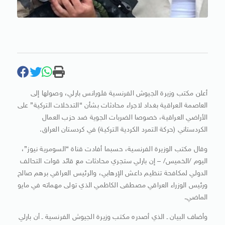
أعلن مكتب وزيرة الجيوش الفرنسية فلورانس بارلي، وصولها إلى
العاصمة العراقية بغداد لاجراء محادثات بشأن “التدخلات التركية” على
الأراضي العراقية، خصوصا الضربات الجوية ضد حزب العمال
الكردستاني (حركة التمرد الكردية التركية) في كردستان العراق.
وقال مكتب الوزيرة الفرنسية، حسبما أفادت قناة “السومرية نيوز”،
اليوم /الخميس/ – إن بارلي ستجري محادثات مع قائد قوات التحالف
الدولي لمكافحة تنظيم داعش الإرهابي، والرئيس العراقي برهم صالح
ورئيس الوزراء العراقي مصطفى الكاظمي الذي تولى مهماته في مايو
الماضي.
وأضاف البيان ـ الذي أصدره مكتب وزيرة الجيوش الفرنسية ـ أن بارلي