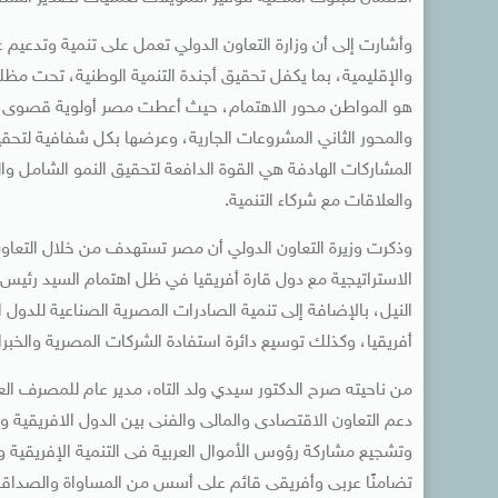
وأشارت إلى أن وزارة التعاون الدولي تعمل على تنمية وتدعيم 
والإقليمية، بما يكفل تحقيق أجندة التنمية الوطنية، تحت مظلة 
هو المواطن محور الاهتمام، حيث أعطت مصر أولوية قصوى للاس
والمحور الثاني المشروعات الجارية، وعرضها بكل شفافية لتحقيق
المشاركات الهادفة هي القوة الدافعة لتحقيق النمو الشامل والت
والعلاقات مع شركاء التنمية.
وذكرت وزيرة التعاون الدولي أن مصر تستهدف من خلال التعاون م
الاستراتيجية مع دول قارة أفريقيا في ظل اهتمام السيد رئيس 
النيل، بالإضافة إلى تنمية الصادرات المصرية الصناعية للدول
أفريقيا، وكذلك توسيع دائرة استفادة الشركات المصرية والخبر
من ناحيته صرح الدكتور سيدي ولد التاه، مدير عام للمصرف العر
دعم التعاون الاقتصادى والمالى والفنى بين الدول الافريقية ود
وتشجيع مشاركة رؤوس الأموال العربية فى التنمية الإفريقية وا
تضامنًا عربى وأفريقى قائم على أسس من المساواة والصداقة