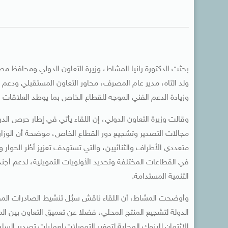
بحثت الدكتورة رانيا المشاط، وزيرة التعاون الدولي ومحافظ م
ولد التاه، مدير عام المصرف، محاور التعاون المستقبلي ودعم ن
وزيادة الدعم الفني الموجه للقطاع الخاص بما يوطد العلاقات ا
وقالت وزيرة التعاون الدولي، إن اللقاء يأتي في إطار حرص الدو
مجالات التصدير وتشجيع دور القطاع الخاص، موضحة أن الوزار
متعددي الأطراف والثنائيين، والتي تستهدف تعزيز أطُر الحوار و
في القطاعات المختلفة وتحديد الأولويات التمويلية، لدعم أجن
التنمية المستدامة.
وأوضحت المشاط، أن اللقاء ناقش سبُل تنشيط الصادرات المصر
الدولة لتشجيع المنتج المحلي، فضلا عن تعميق التعاون بين 
الائتمان للبنوك المحلية لتوفير التمويلات لعمليات تصدير السلع