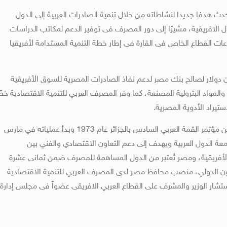
ث هدفا جديدا لنشاطاته من خلال تنمية الصادرات العربية إلى الدول
 الافريقية، مشيرًا إلى دور المصرف فى توفير الدعم لمكاتب الدراسات
ت القطاع الخاص فى القارة فى إطار خطة التنمية المستدامة لأفريقيا
لمصرف وفر خلال 2017 خطًا ائتمانيًا بقيمة 50 مليون دولار لصالح بنك مصر لدعم نفاذ الصادرات المصرية للسوق الأفريقية
 والمواد البترولية المصنعة، كما وفر المصرف العربي للتنمية الاقتصادية خطً
تأسس المصرف العربي للتنمية الاقتصادية في أفريقيا بقرار من مؤتمر القمة العربي السادس بالجزائر عام 1973 وبدأ عملياته في مارس
امعة الدول العربية ويهدف إلى دعم التعاون الاقتصادي والفني بين
ول الأفريقية، ومصر تُعتبر من الدول المساهمة للمصرف ضمن ثمانى عشرة
عاون الدولي، منصب محافظ مصر لدى المصرف العربي للتنمية الاقتصادية
تشار الوزير والمشرف على القطاع العربي الافريقى عضواً فى مجلس إدارة