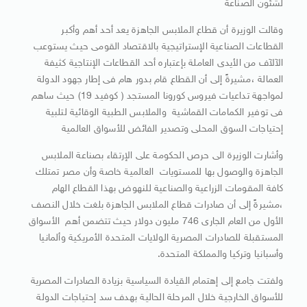
لشئون الصناعة
وقالت الوزيرة أن قطاع الملابس الجاهزة يعد أحد أهم وأكبر
القطاعات الصناعية الإستراتيجية بالاقتصاد القومى حيث يستوعب
الآلآف من الأيدى العاملة بإعتباره أحد القطاعات الإنتاجية كثيفة
العمالة ،مشيرةً إلى أن القطاع قام بدور هام فى إطار جهود الدولة
لمواجهة تداعيات فيروس كورونا المستجد ( كوفيد 19) حيث ساهم
فى توفير الكمامات القماشية والملابس الطبية الوقائية لتلبية
إحتياجات السوق المحلى وتصدير الفائض للأسواق العالمية
وأشارت الوزيرة الى حرص الحكومة على الإرتقاء بصناعة الملابس
الجاهزة والوصول بها للمستويات العالمية خاصة وأن مصر تمتلك
كافة المقومات الزراعية والصناعية للنهوض بهذا القطاع الهام
،مشيرةً إلى أن صادرات قطاع الملابس الجاهزة بلغت خلال النصف
الأول من العام الجارى 746 مليون دولار حيث تتضمن أهم الأسواق
المستقبلة للصادرات المصرية الولايات المتحدة الأمريكية وألمانيا
وأسبانيا وتركيا والمملكة المتحدة.
ولفتت جامع إلى إهتمام القيادة السياسية بزيادة الصادرات المصرية
للأسواق الخارجية خلال المرحلة الحالية بهدف سد إحتياجات الدولة