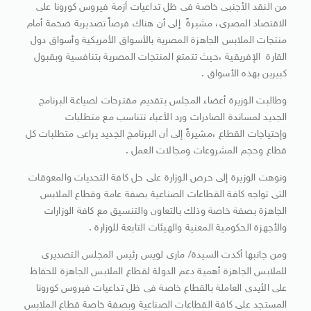
من النقد الأجنبى خاصة فى ظل تداعيات أزمة فيروس كورونا على
الاقتصاد المصرى، مشيرةً إلى أن هناك فرصاً تصديرية ضخمة أمام
منتجات الملابس الجاهزة المصرية بالأسواق الأمريكية وأسواق دول
القارة الإفريقية ،حيث تتمتع المنتجات المصرية بتنافسية وبقبول
كبيرين بهذه الأسواق .
وطالبت الوزيرة أعضاء المجلس بتقديم مقترحات لصياغة البرنامج
الجديد لمساندة الصادرات ورد الأعباء تتناسب مع متطلبات
وإحتياجات القطاع ،مشيرةً إلى أن البرنامج الجديد يراعى متطلبات كل
قطاع وحجم المشروعات ومجالات العمل .
ونوهت الوزيرة إلى حرص الوزارة على حل كافة التحديات والمعوقات
التى تواجه كافة القطاعات الصناعية بصفة عامة وقطاع الملابس
الجاهزة بصفة خاصة وذلك بالتعاون والتنسيق مع كافة الوزارات
والأجهزة الحكومية المعنية والهيئات التابعة للوزارة .
ومن جانبها أكدت السيدة/ مارى لويس رئيس المجلس التصديرى
للملابس الجاهزة أهمية دعم الدولة لقطاع الملابس الجاهزة للحفاظ
على الأيدى العاملة بالقطاع خاصة فى ظل تداعيات فيروس كورونا
المستجد على كافة القطاعات الصناعية وبصفة خاصة قطاع الملابس