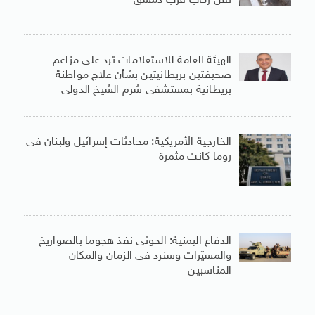
نقل ركاب قرب دمشق
الهيئة العامة للاستعلامات ترد على مزاعم
صحيفتين بريطانيتين بشأن علاج مواطنة
بريطانية بمستشفى شرم الشيخ الدولى
الخارجية الأمريكية: محادثات إسرائيل ولبنان فى
روما كانت مثمرة
الدفاع اليمنية: الحوثى نفذ هجوما بالصواريخ
والمسيّرات وسنرد فى الزمان والمكان
المناسبين