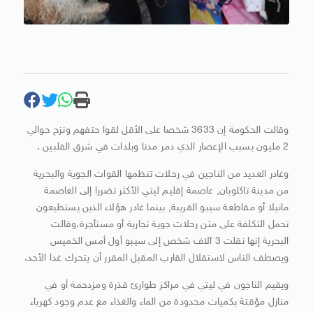
وقالت الحكومة إن 3633 شخصا على الأقل لقوا حتفهم ونزح حوالي
2 مليون بسبب الإعصار الذي دمر مدنا وبلدات في شرق الفلبين .
وغادر العديد من الناجين في رحلات تنظمها القوات الجوية والبحرية
من مدينة تاكلوبان, عاصمة إقليم ليتي الأكثر تضررا إلى العاصمة
مانيلا أو مقاطعة سيبو القريبة, بينما غادر هؤلاء الذين يستطيعون
تحمل التكلفة على متن رحلات جوية تجارية أو مستأجرة.وقالت
البحرية إنها نقلت 3 آلاف شخص إلى سيبو أول أمس الخميس
ويصطف الناس لاستقلال القارب المقبل المقرر أن يتحرك غدا الأحد.
ويقيم الناجون في ليتي في مراكز طوارئ قذرة ومزدحمة أو في
منازل مؤقتة بكميات محدودة من الماء والغذاء مع عدم وجود كهرباء