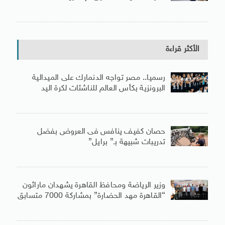
الأكثر قراءة
رسميا.. مصر تواجه الدنمارك على الميدالية
البرونزية بكأس العالم للناشئات لكرة اليد
حصان كفيف ينافس فى العروض بفضل
تدريبات شبيهة بـ” برايل”
وزير الرياضة ومحافظ القاهرة يشهدان ماراثون
“القاهرة مهد الحضارة” بمشاركة 7000 متسابق