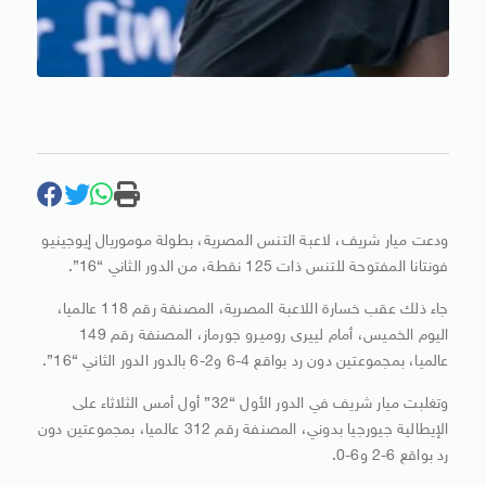
ودعت ميار شريف، لاعبة التنس المصرية، بطولة موموريال إيوجينيو
فونتانا المفتوحة للتنس ذات 125 نقطة، من الدور الثاني “16”.
جاء ذلك عقب خسارة اللاعبة المصرية، المصنفة رقم 118 عالميا،
اليوم الخميس، أمام لييرى روميرو جورماز، المصنفة رقم 149
عالميا، بمجموعتين دون رد بواقع 4-6 و2-6 بالدور الدور الثاني “16”.
وتغلبت ميار شريف في الدور الأول “32” أول أمس الثلاثاء على
الإيطالية جيورجيا بدوني، المصنفة رقم 312 عالميا، بمجموعتين دون
رد بواقع 6-2 و6-0.