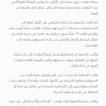
سبعة حوادث غرق مميتة على الأقل، ما يعكس ارتفاعاً ملحوظاً في
عدد الحوادث مع استمرار موجة الحر التي تجتاح أجزاء واسعة من
أوروبا.
كما أفادت الجمعية بأن ثمانية أشخاص على الأقل نُقلوا إلى
المستشفيات بينما كانت تُجرى لهم عمليات إنعاش، فيما أُصيب فتى
يبلغ من العمر 15 عاماً بجروح خطيرة بعد قفزه في بحيرة ناتجة عن
أعمال استخراج الرمال والحصى في بلدة مايسنهايم بولاية بادن-
فورتمبرغ.
وأكدت الجمعية أن إحصاءاتها تشمل أيضاً الحوادث التي لم تشارك
فرقها في التعامل معها، ما يجعلها تعكس الصورة العامة لحوادث
الغرق في أنحاء البلاد.
وكانت الجمعية قد حذرت، حتى قبل وصول موجة الحر، من
الاستهانة بمخاطر السباحة في الأجواء الحارة، مؤكدة أن ارتفاع درجات
الحرارة يدفع كثيرين إلى المخاطرة بالسباحة في أماكن غير آمنة أو
المبالغة في تقدير قدراتهم البدنية.
وقالت رئيسة الجمعية أوته فوغت: “نلاحظ مراراً أن الرجال، على وجه