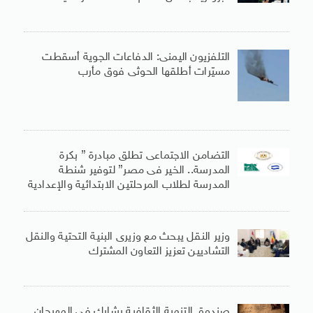
التلفزيون اليمنى: الدفاعات الجوية أسقطت
مسيّرات أطلقها الحوثى فوق مأرب
التضامن الاجتماعى تطلق مبادرة ” بكرة
المدرسة.. الخير فى مصر” لتوفير شنطة
المدرسة لطلاب المرحلتين الابتدائية والإعدادية
وزير النقل يبحث مع وزيرى البنية التحتية والنقل
التشاديين تعزيز التعاون المشترك
صندوق التنمية الثقافية يشارك فى المهرجان