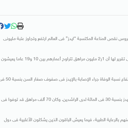
وس نقص المناعة المكتسبة “ايدز” فى العالم ارتفع وتجاوز عتبة مليونى
ونقل راديو (سوا) الأمريكى مساء اليوم الاثنين عن المنظمة فى تقرير لها أن 1ر2 مليون مراهق تتراوح أعمارهم بين 10 و19 عاما يعيشون
وأضافت المنظمة أن غياب الرعاية الصحية اللازمة، أدى إلى ارتفاع نسبة الوفاة جراء الإصابة بالإيدز فى صف
فى المقابل، سجل انخفاض فى نسبة الوفيات الناجمة عن الإيدز بنسبة 30 فى المائة لدى الراشدين. وكان 70 ألف مراهق قد توفوا فى
بالرعاية الطبية، فيما يعيش الباقون الذين يشكلون الأغلبية فى دول