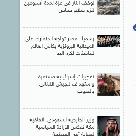
لوقف النار فى غزة لمدة أسبوعين
لنزع سلاح حماس
رسميا.. مصر تواجه الدنمارك على
الميدالية البرونزية بكأس العالم
للناشئات لكرة اليد
تفجيرات إسرائيلية مستمرة..
واستهداف للجيش اللبنانى
وف صغار السن بنسبة 50 فى
بالجنوب
وزير الخارجية السعودى: اتفاقية
مكة تعكس الإرادة السياسية
لحماية أمن المنطقة