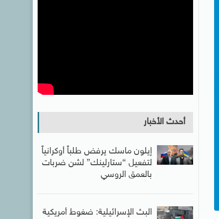
أحدث الأخبار
إيلون ماسك يرفض طلباً أوكرانياً
لتفعيل “ستارلينك” لشن ضربات
بالعمق الروسي
البث الإسرائيلية: ضغوط أمريكية