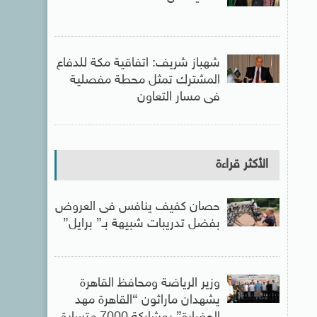
شهباز شريف: اتفاقية مكة للدفاع
المشترك تمثل محطة مفصلية
فى مسار التعاون
الأكثر قراءة
حصان كفيف ينافس فى العروض
بفضل تدريبات شبيهة بـ” برايل”
وزير الرياضة ومحافظ القاهرة
يشهدان ماراثون “القاهرة مهد