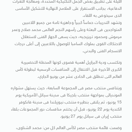
الليلة على تطبيق بعض الجمل التكتيكية المحددة، ومعالجة الثغرات
الدفاعية، بجانب الاستقرار على الملامح النهائية للتشكيل الأساسى
الذى سيخوض به اللقاء.
وتشهد التدريبات حماساً كبيراً وجاهزية تامة من جميع اللاعبين
المتواجدين فى البعثة وعلى رأسهم النجم العالمى محمد صلاح وعمر
مرموش ومحمود تريزيجيه، حيث يسعى الجهاز الفنى لاستغلال
الاحتكاك القوى بملوك السامبا للوصول باللاعبين إلى أعلى درجات
الانسجام الفنى والبدني.
وتكتسب ودية البرازيل أهمية قصوى كونها المحطة التحضيرية
الكبرى الأخيرة قبل الانتقال إلى المنافسات الرسمية لبطولة كأس
العالم التى تنطلق فى الحادى عشر من يونيو الجاري.
ويتنافس منتخب مصر فى المجموعة السابعة، حيث يستهل مشواره
المونديالى بمواجهة منتخب بلجيكا فى مدينة سياتل الأمريكية يوم
15 يونيو، ثم يلتقى بنظيره منتخب نيوزيلندا فى مدينة فانكوفر
الكندية يوم 22 يونيو، قبل أن يختتم منافسات دور المجموعات بلقاء
منتخب إيران فى سياتل يوم 27 يونيو.
وضمت قائمة منتخب مصر لكأس العالم كل من: محمد الشناوى،