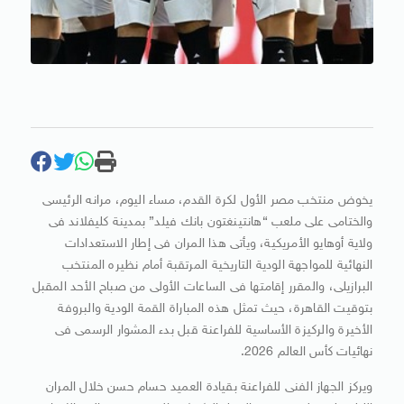
يخوض منتخب مصر الأول لكرة القدم، مساء اليوم، مرانه الرئيسى
والختامى على ملعب “هانتينغتون بانك فيلد” بمدينة كليفلاند فى
ولاية أوهايو الأمريكية، ويأتى هذا المران فى إطار الاستعدادات
النهائية للمواجهة الودية التاريخية المرتقبة أمام نظيره المنتخب
البرازيلى، والمقرر إقامتها فى الساعات الأولى من صباح الأحد المقبل
بتوقيت القاهرة، حيث تمثل هذه المباراة القمة الودية والبروفة
الأخيرة والركيزة الأساسية للفراعنة قبل بدء المشوار الرسمى فى
نهائيات كأس العالم 2026.
ويركز الجهاز الفنى للفراعنة بقيادة العميد حسام حسن خلال المران