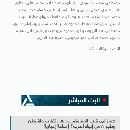
مصطفى شوبير، المهدى سليمان، محمد علاء، محمد هانى، طارق
علاء، حمدى فتحى، رامى ربيعة، ياسر إبراهيم، حسام عبد المجيد،
محمد عبد المنعم، أحمد فتوح، كريم حافظ، مروان عطية، مهند
لاشين، نبيل عماد دونجا، محمود صابر، أحمد سيد زيزو، إمام عاشور،
مصطفى عبد الرؤوف زيكو، محمود تريزيجيه، إبراهيم عادل، هيثم
حسن، محمد صلاح، عمر مرموش، حمزة عبد الكريم.
المصدر: وكالات أنباء
هرمز فى قلب المفاوضات.. هل تقترب واشنطن
وطهران من إنهاء الحرب؟ | ساعة إخبارية