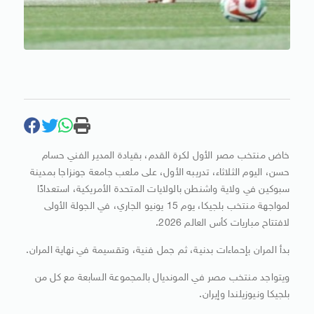
خاض منتخب مصر الأول لكرة القدم، بقيادة المدير الفني حسام
حسن، اليوم الثلاثاء، تدريبه الأول، على ملعب جامعة جونزاجا بمدينة
سبوكين في ولاية واشنطن بالولايات المتحدة الأمريكية، استعدادًا
لمواجهة منتخب بلجيكا، يوم 15 يونيو الجاري، في الجولة الأولى
لافتتاح مباريات كأس العالم 2026.
بدأ المران بإحماءات بدنية، ثم جمل فنية، وتقسيمة في نهاية المران.
ويتواجد منتخب مصر في المونديال بالمجموعة السابعة مع كل من
بلجيكا ونيوزيلندا وإيران.