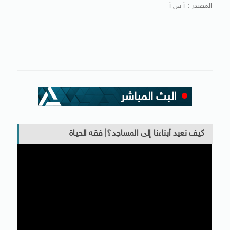
المصدر : أ ش أ
كيف نعيد أبناءنا إلى المساجد؟| فقه الحياة