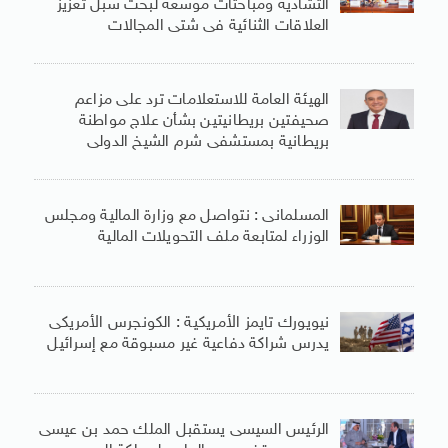
التشادية ومباحثات موسعة لبحث سبل تعزيز
العلاقات الثنائية فى شتى المجالات
الهيئة العامة للاستعلامات ترد على مزاعم
صحيفتين بريطانيتين بشأن علاج مواطنة
بريطانية بمستشفى شرم الشيخ الدولى
المسلمانى : نتواصل مع وزارة المالية ومجلس
الوزراء لمتابعة ملف التحويلات المالية
نيويورك تايمز الأمريكية : الكونجرس الأمريكى
يدرس شراكة دفاعية غير مسبوقة مع إسرائيل
الرئيس السيسى يستقبل الملك حمد بن عيسى