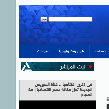
صحافة
علوم وتكنولوجيا
منوعات
فى ذكرى افتتاحها .. قناة السويس
الجديدة تعزز مكانة مصر اقتصاديا | هذا
الصباح