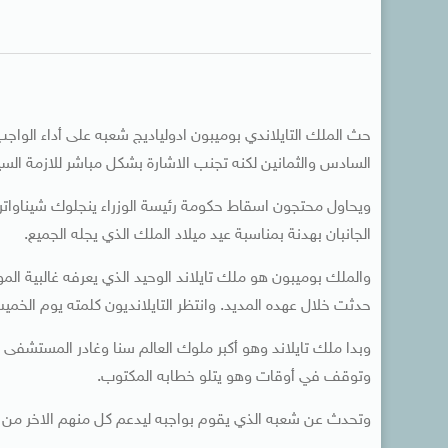
حث الملك التايلاندي بوميبون ادولياديج شعبه على أداء الواجب
السادس والثمانين لكنه تجنب الاشارة بشكل مباشر للازمة السيا
ويحاول محتجون اسقاط حكومة رئيسة الوزراء ينجلوك شيناوا
الجانبان بهدنة بمناسبة عيد ميلاد الملك الذي يجله الجميع.
والملك بوميبون هو ملك تايلاند الوحيد الذي يعرفه غالبية ا
حدثت خلال عهده المديد. وانتظر التايلانديون كلمته يوم الخ
وبدا ملك تايلاند وهو أكبر ملوك العالم سنا وغادر المستشفى
وتوقف في أوقات وهو يتلو خطابه المكتوب.
وتحدث عن شعبه الذي يقوم بواجبه ليدعم كل منهم الاخر من أ