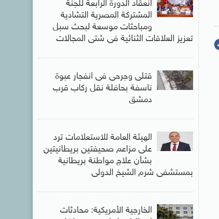
انعقاد الدورة الرابعة للجنة
المشتركة المصرية التشادية
ومباحثات موسعة لبحث سبل
تعزيز العلاقات الثنائية فى شتى المجالات
قتلى وجرحى فى انفجار عبوة
ناسفة بحافلة نقل ركاب قرب
دمشق
الهيئة العامة للاستعلامات ترد
على مزاعم صحيفتين بريطانيتين
بشأن علاج مواطنة بريطانية
بمستشفى شرم الشيخ الدولى
الخارجية الأمريكية: محادثات