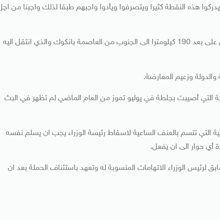
ركوا هذه النقطة كثيرا ويتصرفوا ويأدوا واجبهم طبقا لذلك واجبنا من اجل
وجرى الاحتفال في قصر الملك المطل على البحر في هوا هين على بعد 190 كيلومترا الى الجنوب من العاصمة بانكوك والذي انتقل اليه
والدولة وزعيم المعارضة.
لكة التي أصيبت بجلطة في يوليو تموز من العام الماضي لم تظهر في البث
جاجية التي تتسم بالعنف الساعية لاسقاط رئيسة الوزراء يجب ان يسلم نفسه
 أي حوار الى ان يفعل.
 لرئيس الوزراء الاتهامات المنسوبة له وتعهد باستئناف الحملة بعد ان