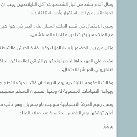
وقال أمام حشد من كبار الشخصيات “كل التايلانديين يجب ان يد
المواطنين من اجل استقرار وأمن امتنا تايلاند.”
مع الملكة سيريكيت لدى مغادرته المستشفى.
وكان من بين الحضور رئيسة الوزراء وكبار قادة الجيش والشرطة 
وقدم ولي العهد ماها فاجيرالونجكورن التهاني لوالده لكن الم
التلفزيوني المباشر للاحتفال.
وقالت الحكومة التايلاندية يوم الاربعاء ان قائد الحركة الاحت
ويواجه الاتهامات المنسوبة له ومنها العصيان المسلح مستبعدة
ونفى زعيم الحركة الاحتجاجية سوتيب تاوجسوبان وهو نائب سابق
أعلن توقفها يوم الخميس بمناسبة عيد ميلاد الملك.
رويترز