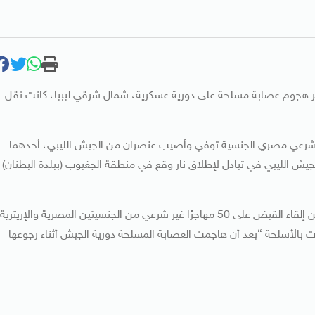
هجوم عصابة مسلحة على دورية عسكرية، شمال شرقي ليبيا، كانت تقل
ًا غير شرعي مصري الجنسية توفي وأصيب عنصران من الجيش الليبي، أحدهما
لجيش الليبي في تبادل لإطلاق نار وقع في منطقة الجغبوب (ببلدة البطنان)
وأضافت أن دورية صحراوية تابعة لكتيبة عمر المختار تمكنت من إلقاء القبض على 50 مهاجرًا غير شرعي من الجنسيتين المصرية والإريترية
ت بالأسلحة “بعد أن هاجمت العصابة المسلحة دورية الجيش أثناء رجوعها