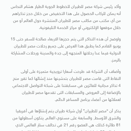
وأكد رئيس شركة مصر للطيران للخطوط الجوية الطيار هشام النحاس
أنه يمكن للركاب الحصول على هذا التخفيض من خلال حجز تذكراهم
من أي مكتب من مكاتب مصر للطيران المنتشرة حول العالم أو من
خلال موقعها الإلكتروني أو مركز الخدمة التليفونية.
واوضح أن هذه التذاكر التي يتم حجزها الاربعاء صالحة للسفر حتى 15
يونيو القادم كما يطبق هذا العرض على جميع رحلات مصر للطيران
الدولية فيما عدا رحلاتها المتجهه إلى جدة والمدينة ورحلات المشاركة
بالرمز.
وأضاف أن الشركة قد طرحت أسعارا ترويجية متميزة على أولى
النقاط التي قامت مصر للطيران بتدشينها منذ إنشائها كما تقرر منح
4 تذاكر مجانية للفائزين في مسابقتنا على شبكة التواصل الاجتماعي
بالإضافة إلى العروض والمسابقات التى تقدمها مصر للطيران
لعملائها من أعضاء برنامج المسافر الدائم.
يذكر أن “مصر للطيران” أول شركة طيران يتم إنشاؤها في أفريقيا
والشرق الأوسط, والسابعة على مستوي العالم, يتكون أسطولها من
81 طائرة كذلك هي العضو رقم 21 في تحالف ستار العالمي الذي