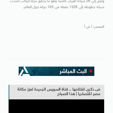
وصل إلي 26 شركة طيران عالمية وهو ما يحقق مزايا للركاب امتدت
شبكة خطوطه إلي 1328 نقطة في 195 دولة حول العالم.
المصدر: أ ش أ
فى ذكرى افتتاحها .. قناة السويس الجديدة تعزز مكانة
مصر اقتصاديا | هذا الصباح