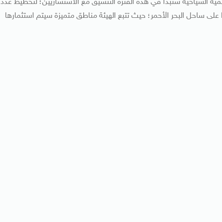
تنمية السياحية ستبدأ في هذه الفترة التنسيق مع الاستشاريين؛ لتخطيط عدد
لى ساحل البحر الأحمر؛ حيث تتبع الهيئة مناطق متميزة سيتم استثمارها