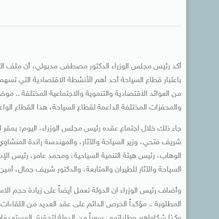
أكد رئيس مجلس الوزراء الدكتور مصطفى مدبولي، أن ملف الت
باعتبار قطاع السياحة أحد أهم الأنشطة الاقتصادية التي تسهم
من العوائد الاقتصادية والتنموية والاجتماعية المختلفة .. موض
والمحفزات المختلفة الداعمة لقطاع السياحة، هذا القطاع الواع
جاء ذلك خلال اجتماع عقده رئيس مجلس الوزراء، اليوم؛ بمقر 
شريف فتحي، وزير السياحة والآثار، والمهندسة راندة المنشا
الوهاب، رئيس هيئة التنمية السياحية، ومحمد عامر، رئيس الإدار
السياحة والآثار للطيران والمتابعة، والدكتور شريف جمال، أمين
وأضاف رئيس الوزراء ان الدولة تعمل أيضاً على زيادة حجم الاس
المطلوبة .. مؤكداً الحرص الدائم على عقد العديد من اللقاءا
وكذا شكاواهم وطلباتهم، سعياً من الدولة لتحقيق المستهدفات