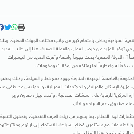
نمية السياحية يحظى باهتمام كبير من جانب مختلف الجهات المعنية، وذلك
 في توفير المزيد من فرص العمل، والعملة الصعبة، هذا إلى جانب العديد
حاً أن الدولة المصرية بذلت جهوداً واسعة وأقرت العديد من التيسيرات
د، دفعاً له وتعظيماً لما يمتلكه من إمكانات ومقومات .
الحكومة بالعاصمة الجديدة؛ لمتابعة جهود دفع قطاع السياحة، وذلك بحضور
وي، وزيرة الإسكان والمرافق والمجتمعات العمرانية، والمهندس مصطفى عبد
ة المركزية للرقابة على المنشآت الفندقية، وأحمد نبيل، معاون وزير
 عام صندوق دعم السياحة والآثار.
تثمارات لهذا القطاع، بما يسهم في زيادة الغرف الفندقية، وتحقيق التنمية
ت والاجتماعات مع مستثمري قطاع السياحة، للاستماع إلى آرائهم ومقترحاتهم
 المنشودة من هذا القطاع الواعد.