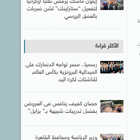
إيلون ماسك يرفض طلباً أوكرانياً
لتفعيل “ستارلينك” لشن ضربات
بالعمق الروسي
ة
ن
الأكثر قراءة
رسميا.. مصر تواجه الدنمارك على
الميدالية البرونزية بكأس العالم
للناشئات لكرة اليد
حصان كفيف ينافس فى العروض
بفضل تدريبات شبيهة بـ” برايل”
وزير الرياضة ومحافظ القاهرة