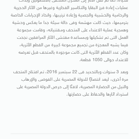
للحياة، كما تم نقل الآثار إلى المخزن المتحفى بالأشمونين وبدأت
عمليات إعادة فرز البقايا والتكاسير الفخارية وغيرها من الآثار الحجرية
والرخامية والخشبية والجصية وإعادة ترتيبها، واتخاذ الإجراءات الخاصة
بترميمها، حيث كانت مهشمة وفى حالة سيئة جدا ما يعكس وحشية
وهمجية عملية الاعتداء على المتحف ومقتنياته، وقامت مجموعة
العمل التى تم تشكيلها وبمساعدة مفتشى الآثار المرافقين نجحت
فيما يشبه المعجزة من تجميع مجموعة كبيرة من القطع الأثرية،
وكان عدد القطع الأثرية التى كانت موجودة بالمتحف قبل تعرضه
للاعتداء حوالى 1050 قطعة.
وبعد 3 سنوات وبالتحديد فى 22 سبتمبر 2016، تم افتتاح المتحف
مرة أخرى، ليعد انتصارًا للدولة المصرية على الفوضى والإرهاب
والنيل من الحضارة المصرية، لافتًا إلى حرص الدولة المصرية على
استرداد آثارها والحفاظ على حضارتها.