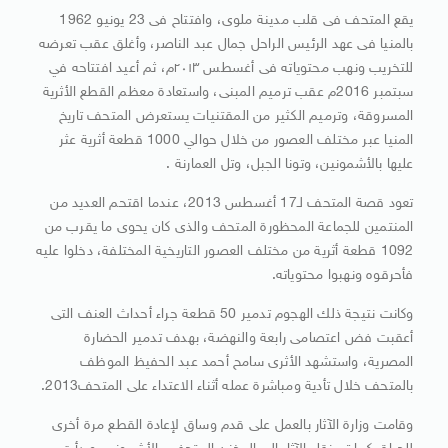
يقع المتحف فى قلب مدينة ملوى، وافتتاح فى 23 يونيو 1962
بالمنيا فى عهد الرئيس الراحل جمال عبد الناصر، وأغلق عقب تعرضه
للتخريب ونهب محتوياته فى أغسطس ٢٠١٣م، ثم أعيد افتتاحه في
سبتمبر 2016م عقب ترميم المبنى، واستعادة معظم القطع الأثرية
المسروقة، وترميم الكثير من المقتنيات يستعرض المتحف تاريخ
المنيا عبر مختلف العصور من خلال حوالي 1000 قطعة أثرية عثر
عليها بالأشمونين، وتونا الجبل، وتل العمارنة .
تعود قصة المتحف لـ17 أغسطس 2013، عندما اقتحم العديد من
المنتمين للجماعة المحظورة المتحف والذى كان يحوى ما يقرب من
1092 قطعة أثرية من مختلف العصور التاريخية المختلفة، دخلوا عليه
فأحرقوه ونهبوا محتوياته.
وكانت نتيجة ذلك الهجوم تدمير 50 قطعة جراء أحداث العنف التى
أعقبت فض اعتصامى رابعة والنهضة، بهدف تدمير الحضارة
المصرية، واستشهد الأثرى سامح أحمد عبد الحفيظ الموظف
بالمتحف خلال تأدية ومباشرة عمله أثناء الاعتداء على المتحف2013.
وقامت وزارة الآثار بالعمل على قدم وساق لإعادة القطع مرة أخرى