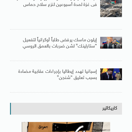
فى غزة لمدة أسبوعين لنزع سلاح حماس
إيلون ماسك يرفض طلباً أوكرانياً لتفعيل
“ستارلينك” لشن ضربات بالعمق الروسي
إسبانيا تهدد إيطاليا بإجراءات عقابية مضادة
بسبب تعليق “شنجن”
كاريكاتير