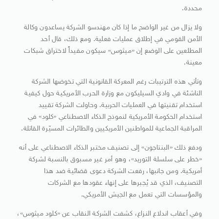
محددة.
ولا يزال من غير الواضح ما إذا كان مهندسو الشركة يساعدون وكالة
الأمن القومي في إطلاق عمليات فعلية. ومع ذلك، قال أحد
المطلعين على الوضع إن «ميثوس» سيكون مفيداً لاختراق شبكات
معينة.
وتأتي هذه الترتيبات رغم المعركة القانونية التي تخوضها الشركة
الناشئة في وادي السيليكون مع وزارة الحرب الأمريكية حول كيفية
استخدام تقنيتها في العمليات الحربية. وحاولت الشركة تقييد
استخدام الحكومة الأمريكية لنموذج الذكاء الاصطناعي «كلود» في
المراقبة الجماعية للمواطنين الأمريكيين والطائرات المسيّرة القاتلة.
ودفع ذلك «البنتاجون» إلى تصنيف مختبر الذكاء الاصطناعي على أنه
«خطر على سلسلة التوريد»، وهو أمر غير مسبوق بالنسبة لشركة
أمريكية. ومن جانبها، رفعت الشركة دعوى قضائية ضد هذا
التصنيف، الذي قد يُجبرها على إنهاء عقودها مع الشركات
والمؤسسات التي تعمل مع الجيش الأمريكي.
وفي أعقاب اندلاع النزاع، كشفت الشركة النقاب عن «كلود ميثوس»،