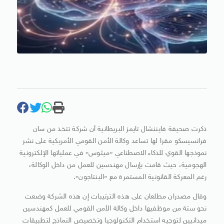
ذكرت صحيفة فايننشال تايمز البريطانية أن شركة تتخذ من سان
فرانسيسكو مقرا لها تساعد وكالة الأمن القومي الأمريكية على نشر
نموذجها القوي للذكاء الاصطناعي «ميثوس» في عملياتها الإلكترونية
الهجومية، حيث قامت بإرسال مهندسين للعمل من داخل الوكالة،
رغم المعركة القانونية المستمرة مع «البنتاجون».
وقال مصدران مطلعان على هذه الترتيبات إن هذه الشركة وضعت
نحو ستة من موظفيها داخل وكالة الأمن القومي للعمل كمهندسين
ميدانيين لتوجيه استخدام التكنولوجيا وتخصيص النماذج لتطبيقات