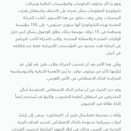
وهو ما أثار مخاوف الحكومات والمؤسسات المالية وشركات
تكنولوجيا المعلومات بشأن قدرته على اكتشاف واستغلال ثغرات
البرمجيات. وفي وقت سابق من هذا الأسبوع، أعلنت الشركة
المعنية بهذه التكنولوجيا أنها ستوزع «ميثوس» على 150 مؤسسة
ومنظمة في 15 دولة، موسعة بذلك نطاق الوصول بشكل كبير خارج
الولايات المتحدة والمملكة المتحدة. وكانت الشركة أتاحت البرنامج
في البداية لعدد محدود من المؤسسات الأمريكية فقط عند إطلاقه
في أبريل.
ويأتي هذا الأمر بعد أن تقدمت الشركة بطلب طرح عام أولي قد
يُقيّمها بأكثر من تريليون دولار، ما يُبرز الأهمية التجارية والجيوسياسية
المتزايدة للذكاء الاصطناعي في الأمن القومي.
وقد حذر الخبراء من أن نماذج الذكاء الاصطناعي المتقدمة تُمكّن
المخترقين من استغلال أنظمة الحاسوب، ولكنها قد تُستخدم أيضاً
كأداة فعّالة ضد الخصوم.
وأفادت صحيفة فاينانشال تايمز أن «البنتاجون» يسعى إلى إنشاء
أدوات سيبرانية مدعومة بالذكاء الاصطناعي لتحديد أهداف البنية
التحتية في الصين، وذلك في إطار الجهود المكثفة لتحسين القدرات