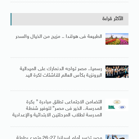
الأكثر قراءة
الطبيعة فى هولندا .. مزيج من الخيال والسحر
رسميا.. مصر تواجه الدنمارك على الميدالية
البرونزية بكأس العالم للناشئات لكرة اليد
التضامن الاجتماعى تطلق مبادرة ” بكرة
المدرسة.. الخير فى مصر” لتوفير شنطة
المدرسة لطلاب المرحلتين الابتدائية والإعدادية
مصر تخسر أمام إسبانيا 27-26 وتودع بطولة