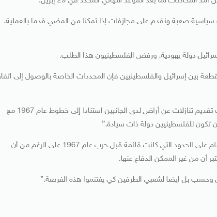
المحادثات لما بعد الموعد النهائي المحدد في 29 إبريل.
ات سياسية صعبة ونقدم على مجازفات إذا تمكنا من المضي قدما بالعملية.
سرائيل دولة يهودية. ورفض الفلسطينيون هذا الطلب.
قطعة بين إسرائيل والفلسطينيين فإن المحددات الخاصة بالوصول إلى اتفا
وقال “الكل يتفهم كيف تبدو ملامح اتفاق السلام بما في ذلك تقديم تنازلات عن أراض لدى الجانبين استنادا إلى خطوط عام 1967 مع
 تكون للفلسطينيين دولة ذات سيادة.”
ووافق عباس على أن الحل لا بد أن يتضمن دولة فلسطينية تقام على الحدود التي كانت قائمة قبل حرب عام 1967 على الرغم من أن
بر أن من غير الممكن الدفاع عنها.
ين وحسب بل ايضا لشعبي الطرفين كي يغتنموا هذه الفرصة.”