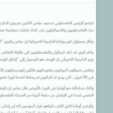
اجتمع الرئيس الفلسطيني محمود عباس الاثنين مع وزير الخارجي
حث الفلسطينيين والاسرائيليين على اتخاذ قرارات سياسية صع
وقال مسؤول كبير بوزارة الخارجية الامريكية إن عباس وكيري‭ ‬”تبادلا الآراء وقدما أفكارا بشأن احتمالات تحريك المفاوضات قدما.”
وزير الخارجية الامريكي إن الهدف هو الوصول إلي “إتفاق لل
وقلص مسؤلون أمريكيون طموحاتهم قائلين إنهم يحاولون الآن
في 29 ابريل . لكن يبدو ان الجانبين لم يحققا تقدما كبيرا ملموسا فيما يتعلق بتضييق شقة الخلافات بينهما.
واثناء محادثاته مع أوباما في البيت الأبيض قال عباس إن ال
المضي قدما في الإفراج عن دفعة أخيرة من السجناء الفلسطينيي
وأوضح أوباما الذي التقى نتنياهو قبل أسبوعين أنه لن يتخلى ع