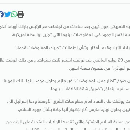
ة الامريكي جون كيري بعد ساعات من اجتماعه مع الرئيس باراك أوباما الذي
بة لكسر الجمود في المفاوضات بينهما التي تجرى بواسطة امريكية.
وكان كيري قد أعاد اسرائيل والفلسطينيين الي طاولة التفاض في 29 يوليو الماضي بعد توقف استمر ثلاث سنوات. وفي ذلك الوقت ق
وضع النهائي” في غضون تسعة اشهر.
 صوغ “اطار عمل للمفاوضات” غير ملزم بحلول موعد انتهاء تلك المهلة
وقت يوشك على النفاد امام مفاوضات الشرق الأوسط ودعا إسرائيل الى
ن بحلول نهاية مارس آذار لإظهار أنها جادة بشأن جهود السلام.
ن عملية السلام المتعثرة والتي تقودها الولايات المتحدة على الرغم من