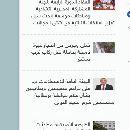
انعقاد الدورة الرابعة للجنة
المشتركة المصرية التشادية
ومباحثات موسعة لبحث سبل
تعزيز العلاقات الثنائية فى شتى المجالات
قتلى وجرحى فى انفجار عبوة
ناسفة بحافلة نقل ركاب قرب
دمشق
ال
الهيئة العامة للاستعلامات ترد
على مزاعم صحيفتين بريطانيتين
بشأن علاج مواطنة بريطانية
بمستشفى شرم الشيخ الدولى
الخارجية الأمريكية: محادثات