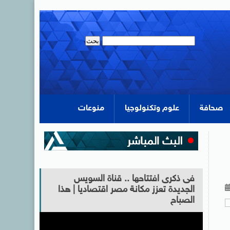
صحافة
علوم وتكنولوجيا
منوعات
فى ذكرى افتتاحها .. قناة السويس
الجديدة تعزز مكانة مصر اقتصاديا | هذا
الصباح