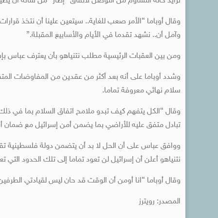
تزايد حالة التشاؤم من التوصل لاتفاق “إطار” من شأنه أن يطيل أمد 
وقال أوباما “الأمر صعب للغاية.. سيتعين علينا أن نتخذ قرار
وآمل أن.. نشهد تقدما في الأيام والأسابيع المقبلة.”
ومن بين العقبات الرئيسية مطلب نتنياهو بأن يعترف عباس بإ
وشدد أوباما على أنه بعد أكثر من عقدين من المفاوضات المت
سلام نهائي معروفة تماما.
تبادل متفق عليه للأراضي بما يضمن أمن إسرائيل مع ضمان أن
نتنياهو أعلن أن إسرائيل لن تعود تماما إلى تلك الحدود التي تعت
وقال أوباما “انا أومن أن الوقت قد حان ليس لقيادتي الطرف
المصدر: رويترز