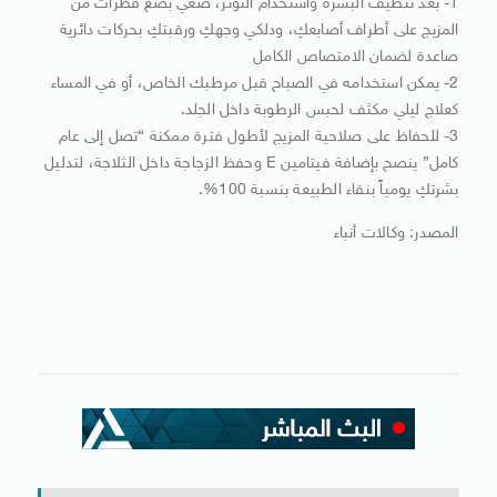
1- بعد تنظيف البشرة واستخدام التونر، ضعي بضع قطرات من
المزيج على أطراف أصابعكِ، ودلكي وجهكِ ورقبتكِ بحركات دائرية
صاعدة لضمان الامتصاص الكامل
2- يمكن استخدامه في الصباح قبل مرطبك الخاص، أو في المساء
كعلاج ليلي مكثف لحبس الرطوبة داخل الجلد.
3- للحفاظ على صلاحية المزيج لأطول فترة ممكنة “تصل إلى عام
كامل” ينصح بإضافة فيتامين E وحفظ الزجاجة داخل الثلاجة، لتدليل
بشرتكِ يومياً بنقاء الطبيعة بنسبة 100%.
المصدر: وكالات أنباء