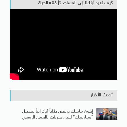
كيف نعيد أبناءنا إلى المساجد؟| فقه الحياة
أحدث الأخبار
إيلون ماسك يرفض طلباً أوكرانياً لتفعيل
“ستارلينك” لشن ضربات بالعمق الروسي