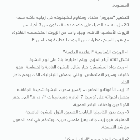
المفقودة.
لتحضير “سيروم” مغذي ومقاوم للشيخوخة في زجاجة داكنة سعة
30 مل، يعتمد الخبراء على قاعدة ذهبية تتكون من 3 أجزاء من
الزيوت الأساسية الناقلة، وجزء واحد من الزيوت المتخصصة الفاخرة،
مع تعزيز المزيج بقطرات من الزيوت العطرية وفيتامين E.
1- الزيوت الأساسية “القاعدة الداعمة”
تشكل ثلاثة أرباع المزيج، ويتم اختيارها بناءً على نوع البشرة:
1- زيت نواة المشمش: خيار مثالي للبشرة العادية والحساسة؛ فهو
خفيف وسريع الامتصاص، وغني بحمض اللينوليك الذي يرمم حاجز
الجلد
2- زيت الأفوكادو العضوي: إكسير سحري للبشرة شديدة الجفاف؛
بفضل احتوائه على أوميجا 7 النادرة وفيتامينات “أ، د، هـ” التي تحفز
الكولاجين وتخفف البقع العمرية.
3- زيت بذور الكاميليا الياباني: الصديق الأول للبشرة الناضجة
الدهنية، فهو زيت جاف يفرز ملمس حريري ويتحكم في غدد الدهون
مع شد الأنسجة.
2- الزيوت المتخصصة “العلاج المركز”