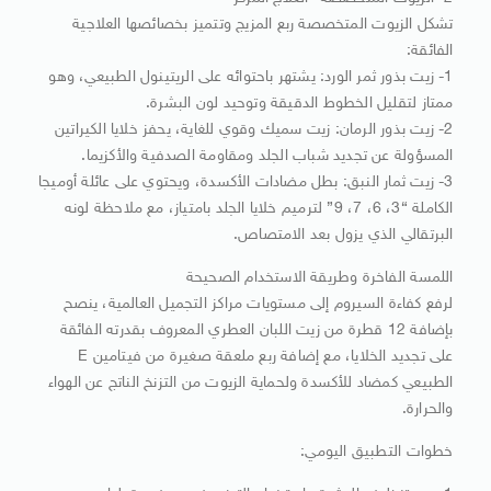
تشكل الزيوت المتخصصة ربع المزيج وتتميز بخصائصها العلاجية
الفائقة:
1- زيت بذور ثمر الورد: يشتهر باحتوائه على الريتينول الطبيعي، وهو
ممتاز لتقليل الخطوط الدقيقة وتوحيد لون البشرة.
2- زيت بذور الرمان: زيت سميك وقوي للغاية، يحفز خلايا الكيراتين
المسؤولة عن تجديد شباب الجلد ومقاومة الصدفية والأكزيما.
3- زيت ثمار النبق: بطل مضادات الأكسدة، ويحتوي على عائلة أوميجا
الكاملة “3، 6، 7، 9” لترميم خلايا الجلد بامتياز، مع ملاحظة لونه
البرتقالي الذي يزول بعد الامتصاص.
اللمسة الفاخرة وطريقة الاستخدام الصحيحة
لرفع كفاءة السيروم إلى مستويات مراكز التجميل العالمية، ينصح
بإضافة 12 قطرة من زيت اللبان العطري المعروف بقدرته الفائقة
على تجديد الخلايا، مع إضافة ربع ملعقة صغيرة من فيتامين E
الطبيعي كمضاد للأكسدة ولحماية الزيوت من التزنخ الناتج عن الهواء
والحرارة.
خطوات التطبيق اليومي: