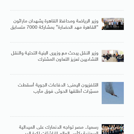
وزير الرياضة ومحافظ القاهرة يشهدان ماراثون
“القاهرة مهد الحضارة” بمشاركة 7000 متسابق
وزير النقل يبحث مع وزيرى البنية التحتية والنقل
التشاديين تعزيز التعاون المشترك
التلفزيون اليمنى: الدفاعات الجوية أسقطت
مسيّرات أطلقها الحوثى فوق مأرب
رسميا.. مصر تواجه الدنمارك على الميدالية
البرونزية بكأس العالم للناشئات لكرة اليد