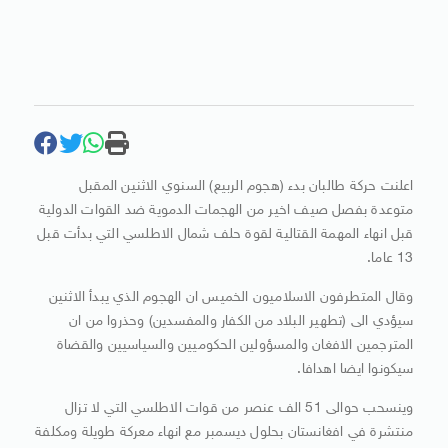
اعلنت حركة طالبان بدء (هجوم الربيع) السنوي الاثنين المقبل
متوعدة بفصل صيف اخير من الهجمات الدموية ضد القوات الدولية
قبل انهاء المهمة القتالية لقوة حلف شمال الاطلسي التي بدأت قبل
13 عاما.
وقال المتطرفون الاسلاميون الخميس ان الهجوم الذي يبدأ الاثنين
سيؤدي الى (تطهير البلاد من الكفار والمفسدين) وحذروا من ان
المترجمين الافغان والمسؤولين الحكوميين والسياسيين والقضاة
سيكونوا ايضا اهدافا.
وينسحب حوالى 51 الف عنصر من قوات الاطلسي التي لا تزال
منتشرة في افغانستان بحلول ديسمبر مع انهاء معركة طويلة ومكلفة