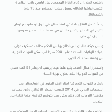
واضاف البيان ان (ايام الغزاة الهمجيين على اراضي بلادنا الطاهرة
اقتربت نهايتها انشالله بفضل جهادنا المستمر منذ 13 عاما
وتضحياتنا).
ويبدأ فصل القتال عادة في افغانستان في ابريل او مايو مع ذوبان
الثلوج في الجبال. وتعلن طالبان في هذه المناسبة عن هجومها
السنوي في بيان.
وتشن حركة طالبان التي اطاح بها من الحكم تحالف عسكري دولي
بقيادة الولايات المتحدة عام 2001 تمردا لم تتمكن القوات الدولية
من وقفه منذ ذلك الحين.
واستمرار اعمال العنف يثير قلقا فيما يرتقب ان يغادر 51 الف جندي
من القوات الدولية البلاد بحلول نهاية السنة.
وتعتزم القوات الاميركية ابقاء الاف الجنود في افغانستان بعد
الانسحاب الدولي في 2014 لتدريب الجيش الافغاني وشن عمليات
مكافحة الارهاب لكن ذلك يبقى رهنا بتوقيع اتفاقية امنية ثنائية بين
البلدين.
واضاف بيان طالبان ان (الهدف الاساسي لعملية الجهاد المباركة هذه