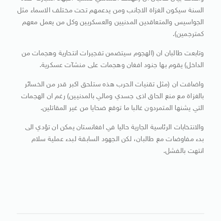
السنة سيكون الغزاة الاجانب ومن يدعمهم تحت مختلف الاسماء مثل
الجواسيس والمتعاقدين المدنيين والعسكريين وكل من يعمل معهم
كمترجمين).
وتابعت طالبان ان (الهجوم سيتضمن تفجيرات انتحارية وهجمات من
الداخل) يقوم بها جنود افغان وهجمات على منشآت عسكرية.
واضافت ان (مثل تقنيات الحرب هذه ستلحق اكبر قدر من الخسائر
بالغزاة مع منع الحاق اذى جسدي ومالي بالمدنيين) رغم ان الهجمات
التي يشنها المتمردون غالبا ما توقع ضحايا من غير المقاتلين.
والانتخابات الرئاسية الجارية حاليا في افغانستان يمكن ان تؤدي الى
بدء مفاوضات مع طالبان، لكن الجهود السابقة لبدء عملية سلام
انتهت بالفشل.