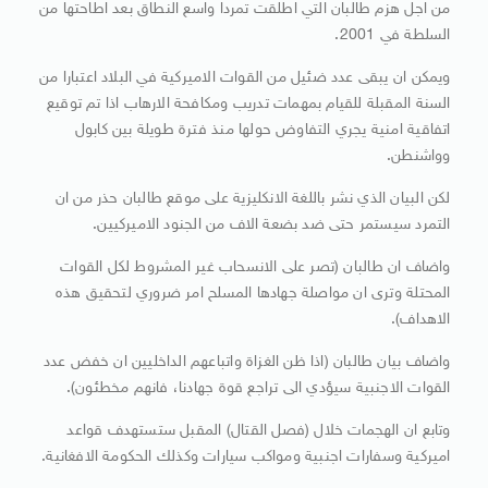
من اجل هزم طالبان التي اطلقت تمردا واسع النطاق بعد اطاحتها من
السلطة في 2001.
ويمكن ان يبقى عدد ضئيل من القوات الاميركية في البلاد اعتبارا من
السنة المقبلة للقيام بمهمات تدريب ومكافحة الارهاب اذا تم توقيع
اتفاقية امنية يجري التفاوض حولها منذ فترة طويلة بين كابول
وواشنطن.
لكن البيان الذي نشر باللغة الانكليزية على موقع طالبان حذر من ان
التمرد سيستمر حتى ضد بضعة الاف من الجنود الاميركيين.
واضاف ان طالبان (تصر على الانسحاب غير المشروط لكل القوات
المحتلة وترى ان مواصلة جهادها المسلح امر ضروري لتحقيق هذه
الاهداف).
واضاف بيان طالبان (اذا ظن الغزاة واتباعهم الداخليين ان خفض عدد
القوات الاجنبية سيؤدي الى تراجع قوة جهادنا، فانهم مخطئون).
وتابع ان الهجمات خلال (فصل القتال) المقبل ستستهدف قواعد
اميركية وسفارات اجنبية ومواكب سيارات وكذلك الحكومة الافغانية.