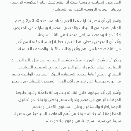
المعارض السياحية بروسيا حيث أنه يقام تحت رعاية الحكومة الروسية
وبرعاية الوكالة الروسية الفيدرالية للسياحة.
واشار إلى أن مصر تشارك هذا العام بجناح مساحته 350 م2 ويضم
الجناح العديد من الشركات والفنادق المصرية ويشارك في المعرض
148 دولة ومقصد سياحى متمثلة في 1450 شركة.
وأكد أن المعرض يحظى هذا العام بتغطية إعلامية مكثفة من أكثر
من 350 صحفيا من أهم وأكبر وكالات الأنباء والصحف العالمية.
وذكر أن مشاركة الوزارة وهيئة تنشيط السياحة في مثل تلك الأحداث
السياحية الهامة يكون له بالغ الأثر في الترويج للمقصد السياحي
المصري ويفتح أفاقا جديدة لاستعادة الحركة السياحية الوافدة خاصة
من دولة كروسيا التي تعد من أكبر الدول المصدرة للسياحة في مصر.
وأشار إلى أنه سيقوم خلال لقاءاته ببث رسالة طمأنة وشرح طبيعة
الموقف الراهن فى مصر وتحرك مصر بخطى وثيقة نحو تحقيق
الديمقراطية والاستقرار وعلى المستوى الأمنى وعناصر
المنظومة الأمنية المطبقة في أهم المقاصد السياحية فى مصر لا
سيما في شرم الشيخ لتلافى وقوع أية حوادث.