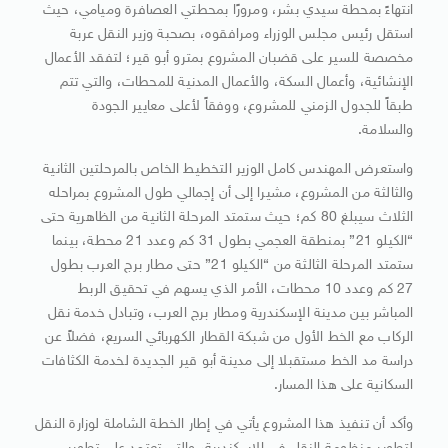
انتهاءً بمحطة سيدي بشر، ومرورًا بمحطتي العصافرة وميامي، حيث
استقل رئيس مجلس الوزراء ومرافقوه، بصحبة وزير النقل عربة
مخصصة للسير على قضبان المشروع بمترو أبو قير؛ لتفقد الأعمال
الإنشائية، وأعمال السكة، والأعمال المدنية للمحطات، والتي تتم
طبقاً للجدول الزمني للمشروع، ووفقاً لأعلى معايير الجودة
والسلامة.
واستعرض المهندس كامل الوزير التخطيط الخاص بالمرحلتين الثانية
والثالثة من المشروع، مشيرا إلى أن إجمالي طول المشروع بمراحله
الثلاث سيبلغ 80 كم؛ حيث ستمتد المرحلة الثانية من الظاهرية حتى
“الكيلو 21” بمنطقة العجمي بطول 31 كم وعدد 21 محطة، بينما
ستمتد المرحلة الثالثة من “الكيلو 21” حتى مطار برج العرب بطول
27 كم وعدد 10 محطات، الأمر الذي يسهم في تحقيق الربط
المباشر بين مدينة الإسكندرية ومطار برج العرب، وتبادل خدمة نقل
الركاب مع الخط الأول من شبكة القطار الكهربائي السريع، فضلاً عن
دراسة مد الخط مستقبلا إلى مدينة أبو قير الجديدة لخدمة الكثافات
السكانية على هذا المسار.
وأكد أن تنفيذ هذا المشروع يأتي في إطار الخطة الشاملة لوزارة النقل