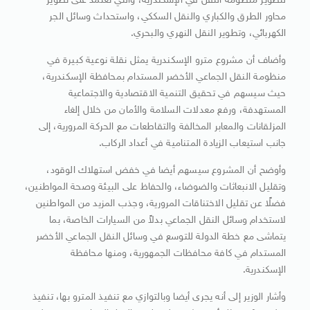
لتطوير منظومة النقل في الإسكندرية، والتي تعتمد على تطوير
محاور الطرق والكباري والنقل السككي، واستحداث وسائل الجر
الكهربائي، وتطوير النقل النهري والبحري.
وأضاف أن مشروع مترو الإسكندرية يمثل نقلة نوعية كبيرة في
منظومة النقل الجماعي الأخضر المستدام بمحافظة الإسكندرية،
حيث سيسهم في تحقيق التنمية الاقتصادية والاجتماعية
المستهدفة، ورفع معدلات السلامة والأمان من خلال إلغاء
المزلقانات والمعابر المخالفة والتقاطعات مع الحركة المرورية، إلى
جانب استيعاب الزيادة المتنامية في أعداد الركاب.
وأوضح أن المشروع سيسهم أيضا في خفض استهلاك الوقود،
وتقليل الانبعاثات والضوضاء، والحفاظ على البيئة وصحة المواطنين،
فضلًا عن تقليل الاختناقات المرورية، وجذب المزيد من المواطنين
لاستخدام وسائل النقل الجماعي بدلاً من السيارات الخاصة، بما
يتماشى مع خطة الدولة للتوسع في وسائل النقل الجماعي الأخضر
المستدام في كافة محافظات الجمهورية، ومنها محافظة
الإسكندرية.
وأشار الوزير إلى أنه يجرى أيضا وبالتوازي مع تنفيذ المترو بها، تنفيذ