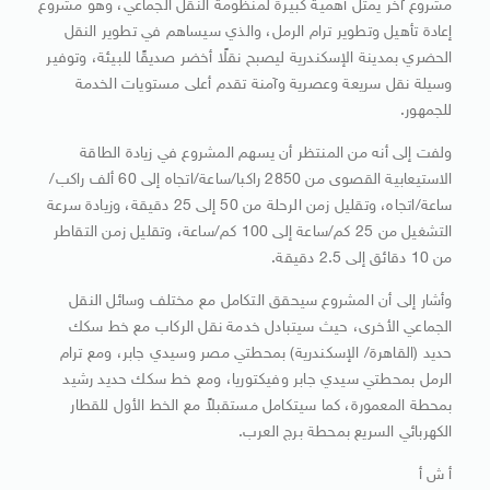
مشروع آخر يمثل أهمية كبيرة لمنظومة النقل الجماعي، وهو مشروع
إعادة تأهيل وتطوير ترام الرمل، والذي سيساهم في تطوير النقل
الحضري بمدينة الإسكندرية ليصبح نقلًا أخضر صديقًا للبيئة، وتوفير
وسيلة نقل سريعة وعصرية وآمنة تقدم أعلى مستويات الخدمة
للجمهور.
ولفت إلى أنه من المنتظر أن يسهم المشروع في زيادة الطاقة
الاستيعابية القصوى من 2850 راكبا/ساعة/اتجاه إلى 60 ألف راكب/
ساعة/اتجاه، وتقليل زمن الرحلة من 50 إلى 25 دقيقة، وزيادة سرعة
التشغيل من 25 كم/ساعة إلى 100 كم/ساعة، وتقليل زمن التقاطر
من 10 دقائق إلى 2.5 دقيقة.
وأشار إلى أن المشروع سيحقق التكامل مع مختلف وسائل النقل
الجماعي الأخرى، حيث سيتبادل خدمة نقل الركاب مع خط سكك
حديد (القاهرة/ الإسكندرية) بمحطتي مصر وسيدي جابر، ومع ترام
الرمل بمحطتي سيدي جابر وفيكتوريا، ومع خط سكك حديد رشيد
بمحطة المعمورة، كما سيتكامل مستقبلاً مع الخط الأول للقطار
الكهربائي السريع بمحطة برج العرب.
أ ش أ