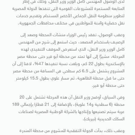
لدى الوصول المهندس كامل الوزير وزير النقل، وذلك في إطار
المتابعة المستمرة للمشروعات القومية التي تنفذها الدولة المصرية
لتطوير منظومة النقل الجماعي الأخضر المستدام وتقديم خدمات
نقل حضارية وآمنة للمواطنين في مختلف محافظات الجمهورية.
وعقب الوصول، تفقد رئيس الوزراء منشآت المحطة وصعد إلى
الرصيف باستخدام المصعد، حيث استمع إلى شرح من المهندس
كامل الوزير وزير النقل، الذي استعرض الموقف التنفيذي لهذه
المرحلة، مشيرًا إلى أنها تمتد من محطة أبو قير حتى محطة مصر
بالإسكندرية بطول 22 كم، وبلغت نسبة تنفيذها 47%، لافتا إلى أن
المشروع يشتمل على 6.5 كم سطحي في المسافة من محطة مصر
حتى ما قبل محطة الظاهرية، ثم مسار علوي بطول 15.5 كيلومتر
حتى محطة أبو قير.
وفي السياق، أوضح وزير النقل أن هذه المرحلة تشتمل على 20
محطة (6 سطحية و14 علوية)، بالإضافة إلى 21 قطارا بإجمالي 189
عربة سيتم تصنيعها وإنتاجها بالشركة الوطنية المصرية لصناعات
السكك الحديدية (نيريك).
وعقب ذلك، بدأت الجولة التفقدية للمشروع من محطة المندرة