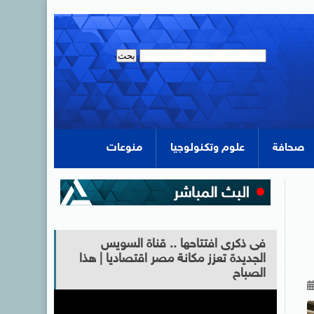
صحافة
علوم وتكنولوجيا
منوعات
فى ذكرى افتتاحها .. قناة السويس
الجديدة تعزز مكانة مصر اقتصاديا | هذا
الصباح