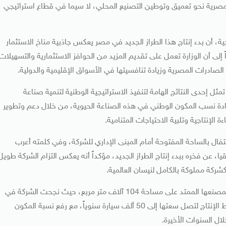
لمصرية نحو تعميق وتوطين التصنيع المحلي، لا سيما في قطاع استراتيجي
رجية، أن بدء إنتاج هذا الطراز الجديد في مصر يعكس جاذبية مناخ الاستثمار
لى أن الوزارة تعمل على تقديم المزيد من الحوافز الاستثمارية والتسهيلات
الصادرات المصرية وزيادة تنافسيتها في الأسواق الإقليمية والدولية.
ل إحدى النتائج الهامة لتنفيذ الاستراتيجية الوطنية لتنمية صناعة
يادة نسب المكون الوطني في هذه الصناعة الحيوية، من خلال دعم وتطوير
الإنتاجية وتلبية الاحتياجات المتنامية.
ال بالساحة المفتوحة أمام المبنى الإداري للشركة، وفي كلمته أعرب
 عن فخره ببدء إنتاج الطراز الجديد، مؤكداً أنه يعكس التزام الشركة طويل
وأوضح أن إجمالي استثمارات الشركة تجاوز 276 مليون دولار بمصنعها الممتد على مساحة 104 آلاف متر مربع، حيث نجحت الشركة في
إنتاج نحو 30 ألف سيارة العام الماضي، إلى جانب تطوير خطوط الإنتاج لتصل سعتها إلى 50 ألف سيارة سنوياً، مع رفع نسبة المكون