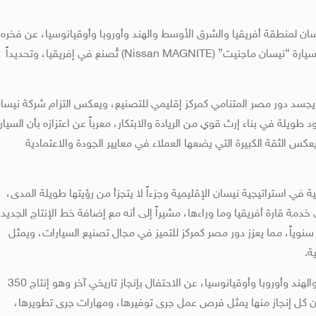
ن لمنطقة أفريقيا والشرق الأوسط والهند وأوروبا وأوقيانوسيا، عن فخره
بالاحتفال بهذا الحدث التاريخي الفارق المتمثل في إطلاق أول سيارة “نيسان ماجنيت” (Nissan MAGNITE) تُصنع في إفريقيا، وتحديداً
 يجسد دور مصر المتنامي كمركز إقليمي للتصنيع، ويعكس التزام شركة نيسا
ويلة في بناء إرث قوي من الريادة والابتكار، معرباً عن اعتزازه بأن السيار
س الثقة الكبيرة التي يضعها العملاء في معايير الجودة والاعتمادية
ي استراتيجية نيسان الإقليمية وجزءاً لا يتجزأ من رؤيتها طويلة المدى،
دمة قارة أفريقيا وما وراءها، مشيراً إلى أنه مع إضافة خط الإنتاج الجديد،
ادة القدرة الإنتاجية بمقدار 10 آلاف وحدة سنوياً، مما يعزز دور مصر كمركز للتميز في مجال تصنيع السيارات، ويمثل
ة.
كما أعلن رئيس شركة نيسان لمنطقة أفريقيا والشرق الأوسط والهند وأوروبا وأوقيانوسيا، عن الاحتفال بإنجاز تاريخي آخر وهو إنتاج 350
أن كل إنجاز منها يمثل فرص عمل جرى توفيرها، ومهارات جرى تطويرها،