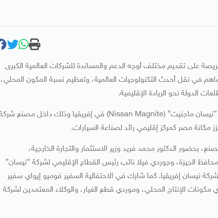
صة على تقديم مختلف أوجه الدعم والمساندة للشركات العالمية الكبرى
اهم في نقل أحدث التكنولوجيات العالمية، وتعظيم نسبة المكون المحلي،
ت الدولة نحو الريادة الإقليمية.
وجاء ذلك خلال احتفالية أقامتها شركة نيسان لإنتاج أول سيارة “نيسان ماجنيت” (Nissan Magnite) في إفريقيا وذلك داخل مصنع شرك
 مكانة مصر كمركز إقليمي رائد لصناعة السيارات.
ع، بحضور الدكتور محمد فريد وزير الاستثمار والتجارة الخارجية،
محافظ الجيزة، وجوردي فيلا نائب رئيس القطاع الإقليمي لشركة “نيسان”
ركة نيسان إفريقيا. كما شارك في الاحتفالية السفير فوميو إيواي سفير
مكونات الإنتاج المحلي، وموردي قطع الغيار، والوكلاء المعتمدين لشركة