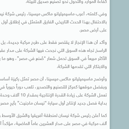
كفاءة الموارد والتحول نحو تصنيع صديق للبيئة.
وفي كلمته، أعرب ماسيميليانو ماكس ميسينا، رئيس شركة نيسا
على أرض مصر.
وأكد أن هذا الإنجاز لا يقتصر فقط على طرح مركبة جديدة، بل
الراسخ تجاه هذه السوق التي نجحت فيها الشركة على مدار عقود ط
الأكثر مبيعاً في السوق تحمل شعار “صُنع في مصر”، وهو ما يعك
والابتكار التي تقدمها الشركة.
وأوضح ماسيميليانو ماكس ميسينا، أن مصر تمثل ركيزة أساسية ف
وبفضل موقعها كمركز للتصنيع والتصدير، تلعب دوراً حيوياً في خ
تعمل الشركة على زي
بداية فصل جديد لإنتاج أول سيارة “نيسان ماجنيت” بأيدٍ مصري
ألف مركبة في مصر على مدار العشرين عاماً الماضية، مؤكداً 