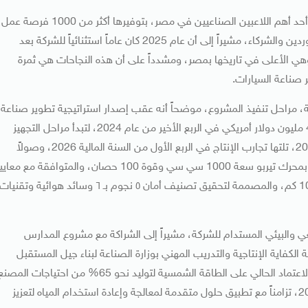
وأضاف العضو المنتدب لشركة نيسان إفريقيا أن الشركة تمثل أحد أهم اللاعبين الصناعيين في مصر، بتوفيرها أكثر من 1000 فرصة عمل
مباشرة ونحو 5 آلاف فرصة عمل غير مباشرة في منظومة الموردين والشركاء، مشيراً إلى أن عام 2025 كان عاماً استثنائياً للشركة بعد
طاع سيارات الركوب بحصة سوقية بلغت 18.6%، وهي الأعلى في تاريخها بمصر، ومشدداً على أن هذه النجاحات هي ثمرة
 صناعة السيارات.
 مراحل تنفيذ المشروع، موضحاً أنه عقب إصدار استراتيجية تطوير صناعة
السيارات (AIDP)، أعلنت الشركة عن استثمار إضافي بقيمة 45 مليون دولار أمريكي في الربع الأخير من عام 2024، لتبدأ مراحل التجهيز
وتركيب خط الإنتاج الجديد في الربع الأول من السنة المالية 2025، تلتها تجارب الإنتاج في الربع الأول من السنة المالية 2026، وصولاً
للاحتفال اليوم بخروج السيارة الرائدة “نيسان ماجنيت” المزودة بمحرك تيربو سعة 1000 سي سي وقوة 100 حصان، والمتوافقة مع مع
(6 Euro) للانبعاثات بمعدل استهلاك وقود يبلغ 5.8 لتر لكل 100 كم، والمصممة لتحقيق تصنيف أمان ٥ نجوم بـ ٦ وسائد هوائية وتقنيات
ي والبيئي المستدام للشركة، مشيراً إلى الشراكة مع مشروع المدارس
تطبيقية المصرية-اليابانية (EJ KOSEN) ومصلحة الكفاية الإنتاجية والتدريب المهني بوزارة الصناعة لبناء جيل المستقبل
وتطوير المهارات، لافتاً إلى التزام نيسان مصر بالاستدامة عبر الاعتماد الحالي على الطاقة الشمسية لتوليد نحو 65% من احتياجات المص
من الطاقة، مع استهداف الوصول إلى 100% بحلول عام 2030، تزامناً مع تطبيق حلول متقدمة لمعالجة وإعادة استخدام المياه لتعزيز