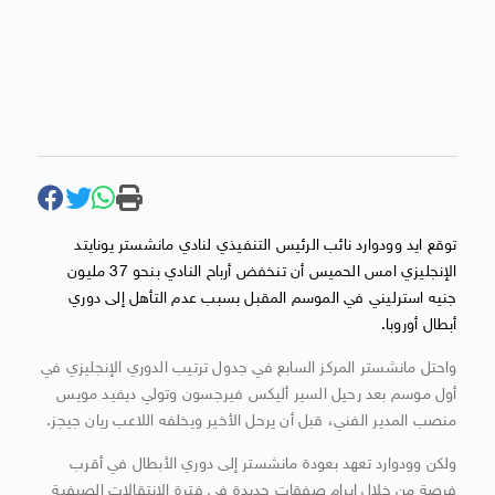
توقع ايد وودوارد نائب الرئيس التنفيذي لنادي مانشستر يونايتد
الإنجليزي امس الحميس أن تنخفض أرباح النادي بنحو 37 مليون
جنيه استرليني في الموسم المقبل بسبب عدم التأهل إلى دوري
أبطال أوروبا.
واحتل مانشستر المركز السابع في جدول ترتيب الدوري الإنجليزي في
أول موسم بعد رحيل السير أليكس فيرجسون وتولي ديفيد مويس
منصب المدير الفني، قبل أن يرحل الأخير ويخلفه اللاعب ريان جيجز.
ولكن وودوارد تعهد بعودة مانشستر إلى دوري الأبطال في أقرب
فرصة من خلال ابرام صفقات جديدة في فترة الانتقالات الصيفية