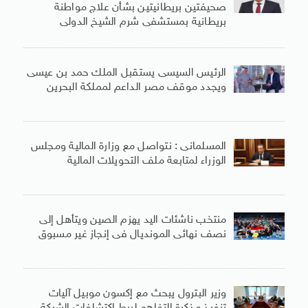
صحيفتين بريطانيتين بشأن علاج مواطنة
بريطانية بمستشفى شرم الشيخ الدولى
الرئيس السيسى يستقبل الملك حمد بن عيسى
ويجدد موقف مصر الداعم لمملكة البحرين
المسلمانى : نتواصل مع وزارة المالية ومجلس
الوزراء لمتابعة ملف التحويلات المالية
منتخب ناشئات اليد يهزم الصين ويتأهل إلى
نصف نهائى المونديال فى إنجاز غير مسبوق
وزير البترول يبحث مع إكسون موبيل آليات