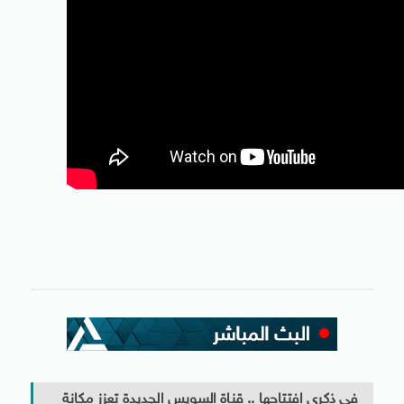
فى ذكرى افتتاحها .. قناة السويس الجديدة تعزز مكانة