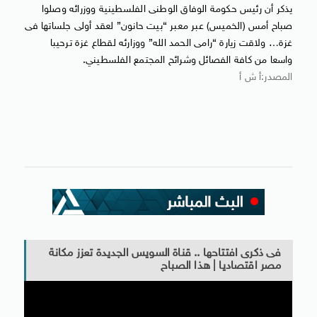
يذكر أن رئيس حكومة الوفاق الوطنى الفلسطينية ووزرائه وصلوا
صباح أمس (الخميس) عبر معبر “بيت حانون” لعقد أولى جلساتها فى
غزة… ولاقت زيارة “رامى الحمد الله” ووزارئه لقطاع غزة ترحيبا
واسعا من كافة الفصائل وشرائح المجتمع الفلسطيني.
المصدر:أ ش أ
فى ذكرى افتتاحها .. قناة السويس الجديدة تعزز مكانة
مصر اقتصاديا | هذا الصباح