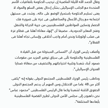
وقال الحمد الله الليلة الماضية إن ترحيب الحكومة باتفاقيات الأمم
المتحدة مع الجانب الإسرائيلى بشأن إدخال بعض السلع والمواد لا
يعنى تسليم الحكومة باستمرار الوضع على حاله.. وشدد فى مستهل
اجتماعه مع رجال الأعمال والمحافظين فى غزة على ضرورة فك
الحصار وتمكين المواطنين الفلسطينيين من حرية الحركة والتنقل
وفتح المعابر الحدودية.. مضيفا أن “إنهاء معاناة أهلنا فى قطاع غزة
فى صلب أولوياتنا ونحن أمام واجب أخلاقى وإنسانى تجاه أهلنا فى
القطاع”.
وأضاف رئيس الوزراء أن “المساعى المبذولة من قبل القيادة
الفلسطينية والحكومة تأتى فى سياق توفير المزيد من مقومات
صمود أبناء شعبنا وتلبية احتياجاتهم والتخفيف من معاناة ضحايا
العدوان الإسرائيلي”.
وخاطب رئيس الوزراء الفلسطينى المجتمع الدولى بقوله إنه “يكفى
أكثر من 48 عاما من الاحتلال ومن المهم أن يدعم المجتمع الدولى
الحقوق الثابتة لشعبنا وكما قال الرئيس الفلسطينى “محمود عباس”
نحن ذاهبون إلى مجلس الأمن الدولى لطرح القضية الفلسطينية
بأبعادها المختلفة”.